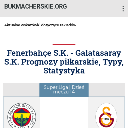
BUKMACHERSKIE.ORG
Aktualne wskazówki dotyczące zakładów
Fenerbahçe S.K. - Galatasaray
S.K. Prognozy piłkarskie, Typy,
Statystyka
Super Liga | Dzień
meczu 14