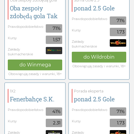
Oba zespoły zdobędą gola
Suma Gole 2.5
Oba zespoły
ponad 2.5 Gole
zdobędą gola Tak
Prawdopodobieństwo
71%
Prawdopodobieństwo
71%
Kursy
1.73
Kursy
1.57
Zakłady
bukmacherskie
Zakłady
bukmacherskie
do
Wildrobin
do
Winmega
Obowiązują zasady i warunki, 18+
Obowiązują zasady i warunki, 18+
1X2
Porada eksperta
Fenerbahçe S.K.
ponad 2.5 Gole
Prawdopodobieństwo
Prawdopodobieństwo
41%
71%
Kursy
Kursy
2.31
1.73
Zakłady
Zakłady