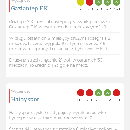
Wydajność
D
L
W
W
W
Gaziantep F.K.
1 - 1
1 - 0
1 - 0
1 - 2
3 - 1
Göztepe S.K. uzyskał następujący wynik przeciwko
Gaziantep F.K. w ostatnim dniu meczowym: 1 - 1
W ciągu ostatnich 6 miesięcy drużyna rozegrała 21
meczów. Łącznie wygrała 10 z tych meczów. Z 5
meczów rozegranych u siebie, 3 było zwycięskich.
Drużyna strzeliła łącznie 21 goli w ostatnich 30
meczach. To średnio 1.43 gole na mecz.
Wydajność
L
L
W
W
L
Hatayspor
0 - 1
5 - 0
3 - 2
1 - 2
1 - 0
Hatayspor uzyskał następujący wynik przeciwko
Eyüpspor w ostatnim dniu meczowym: 0 - 1.
Statystyki Hatayspor z ostatnich 6 miesięcy pokazują