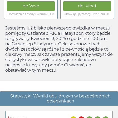
do
Vave
do
Ivibet
Obowiązują zasady i warunki, 18+
Obowiązują zasady i warunki, 18+
Jesteśmy już blisko pierwszego gwizdka w meczu
pomiędzy Gaziantep F.K. a Hatayspor, który będzie
rozgrywany
Kwiecień 13, 2025
o godzinie
1:00 pm
,
na Gaziantep Stadyumu. Cele sezonowe tych
dwóch zespołów są różne i z pewnością będzie to
ciekawy mecz. Jak zawsze prezentujemy wszystkie
statystyki, wskazówki dotyczące zakładów i
najlepsze kursy, aby pomóc Ci wybrać, co
obstawiać w tym meczu.
Statystyki: Wyniki obu drużyn w bezpośrednich
pojedynkach