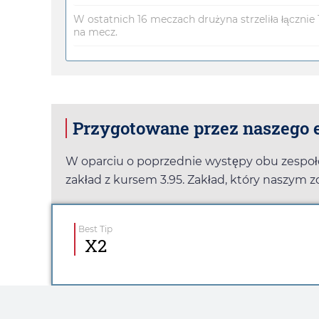
W ostatnich 16 meczach drużyna strzeliła łącznie 1
na mecz.
Przygotowane przez naszego e
W oparciu o poprzednie występy obu zespo
zakład z kursem
3.95
. Zakład, który naszym
Best Tip
X2