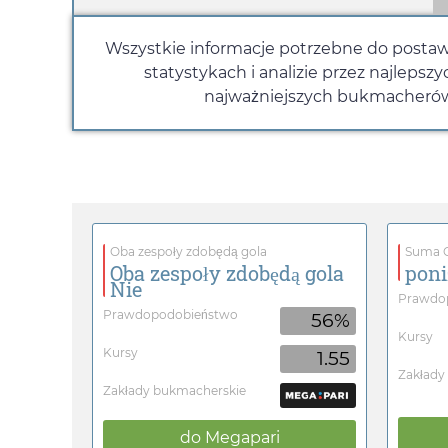
Wszystkie informacje potrzebne do postawi
statystykach i analizie przez najlep
najważniejszych bukmacherów -
Oba zespoły zdobędą gola
Suma G
Oba zespoły zdobędą gola
poni
Nie
Prawdo
Prawdopodobieństwo
56%
Kursy
Kursy
1.55
Zakłady
Zakłady bukmacherskie
do
Megapari