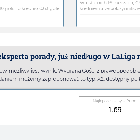
W ostatnich 16 meczach, CA 
0 goli. To średnio 0.63 gole
średniemu współczynnikowi 
ksperta porady, już niedługo w LaLiga
łów, możliwy jest wynik: Wygrana Gości z prawdopodob
 zdaniem możemy zaproponować to typ: X2, dostępny po 
Najlepsze kursy u
Pribet
1.69