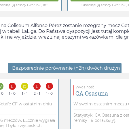
owiązują zasady i warunki, 18+
Obowiązują zasady i warunki, 
na Coliseum Alfonso Pérez zostanie rozegrany mecz Geta
 w tabeli LaLiga. Do Państwa dyspozycji jest tutaj komp
 i na wyjeździe, wraz z najlepszymi wskazówkami dla gr
Bezpośrednie porównanie (h2h) dwóch drużyn
W
L
D
L
L
Wydajność
CA Osasuna
- 0
1 - 0
1 - 1
2 - 1
1 - 0
Getafe CF w ostatnim dniu
W swoim ostatnim meczu CA
Statystyki CA Osasuna z ost
 16 meczów. Łącznie wygrała
remisy i 6 porażkę(y).
, 1 było zwycięskich.