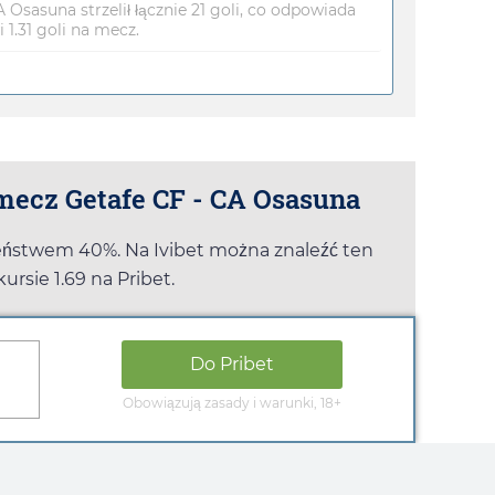
Osasuna strzelił łącznie 21 goli, co odpowiada
1.31 goli na mecz.
 mecz Getafe CF - CA Osasuna
ieństwem 40%. Na
Ivibet
można znaleźć ten
kursie
1.69
na
Pribet
.
Do
Pribet
Obowiązują zasady i warunki, 18+