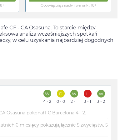
18+
Obowiązują zasady i warunki, 18+
fe CF - CA Osasuna. To starcie między
leksowa analiza wcześniejszych spotkań
aczy, w celu uzyskania najbardziej dogodnych
W
D
W
L
W
4 - 2
0 - 0
2 - 1
3 - 1
3 - 2
 Osasuna pokonał FC Barcelona 4 - 2.
atnich 6 miesięcy pokazują łącznie 5 zwycięstw, 5