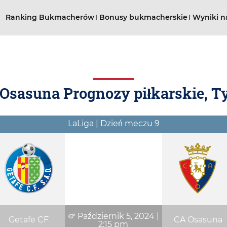
Ranking Bukmacherów
Bonusy bukmacherskie
Wyniki n
 Osasuna Prognozy piłkarskie, T
LaLiga | Dzień meczu 9
Październik 5, 2024
|
Getafe CF
CA Osasuna
2:15 pm