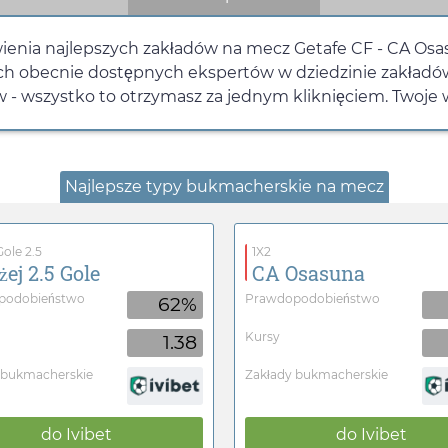
enia najlepszych zakładów na mecz Getafe CF - CA Osas
szych obecnie dostępnych ekspertów w dziedzinie zakładó
 wszystko to otrzymasz za jednym kliknięciem. Twoje wr
Najlepsze typy bukmacherskie na mecz
ole 2.5
1X2
żej 2.5 Gole
CA Osasuna
podobieństwo
Prawdopodobieństwo
62%
Kursy
1.38
 bukmacherskie
Zakłady bukmacherskie
do
Ivibet
do
Ivibet