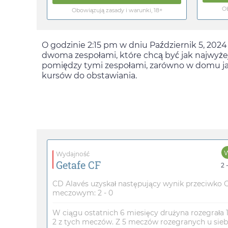
Ob
Obowiązują zasady i warunki, 18+
O godzinie
2:15 pm
w dniu
Październik 5, 2024
dwoma zespołami, które chcą być jak najwyżej
pomiędzy tymi zespołami, zarówno w domu jak
kursów do obstawiania.
Wydajność
Getafe CF
2 
CD Alavés uzyskał następujący wynik przeciwko 
meczowym: 2 - 0
W ciągu ostatnich 6 miesięcy drużyna rozegrała
2 z tych meczów. Z 5 meczów rozegranych u siebie