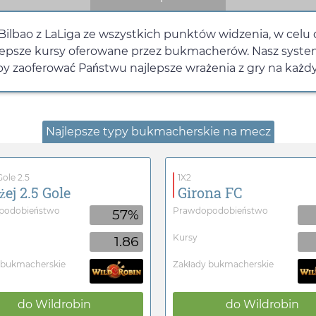
 Bilbao z LaLiga ze wszystkich punktów widzenia, w celu 
jlepsze kursy oferowane przez bukmacherów. Nasz system
by zaoferować Państwu najlepsze wrażenia z gry na każd
Najlepsze typy bukmacherskie na mecz
ole 2.5
1X2
żej 2.5 Gole
Girona FC
podobieństwo
Prawdopodobieństwo
57%
Kursy
1.86
 bukmacherskie
Zakłady bukmacherskie
do
Wildrobin
do
Wildrobin