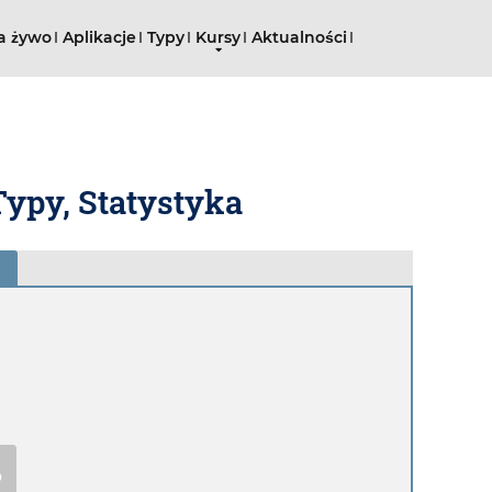
a żywo
Aplikacje
Typy
Kursy
Aktualności
 Typy, Statystyka
o