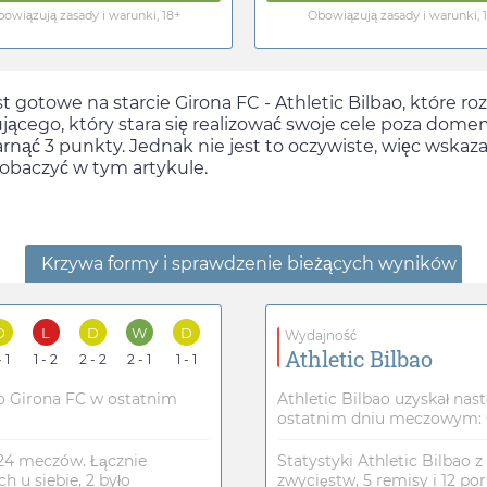
owiązują zasady i warunki, 18+
Obowiązują zasady i warunki, 
t gotowe na starcie Girona FC - Athletic Bilbao, które ro
tującego, który stara się realizować swoje cele poza do
rnąć 3 punkty. Jednak nie jest to oczywiste, więc wskaza
zobaczyć w tym artykule.
Krzywa formy i sprawdzenie bieżących wyników
D
L
D
W
D
Wydajność
Athletic Bilbao
- 1
1 - 2
2 - 2
2 - 1
1 - 1
ko Girona FC w ostatnim
Athletic Bilbao uzyskał na
ostatnim dniu meczowym: 0 
 24 meczów. Łącznie
Statystyki Athletic Bilbao z
 u siebie, 2 było
zwycięstw, 5 remisy i 12 por