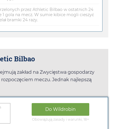
zelonych przez Athletic Bilbao w ostatnich 24
 1 gola na mecz. W sumie kibice mogli cieszyć
zelał bramki 24 razy.
etic Bilbao
 obejmują zakład na Zwycięstwa gospodarzy
 rozpoczęciem meczu. Jednak najlepszą
n
Do
Wildrobin
Obowiązują zasady i warunki, 18+