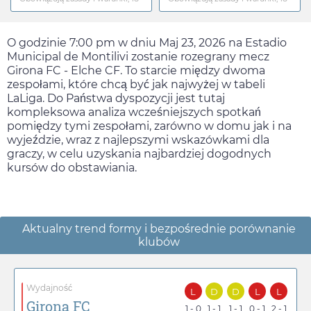
O godzinie
7:00 pm
w dniu
Maj 23, 2026
na Estadio
Municipal de Montilivi zostanie rozegrany mecz
Girona FC - Elche CF. To starcie między dwoma
zespołami, które chcą być jak najwyżej w tabeli
LaLiga. Do Państwa dyspozycji jest tutaj
kompleksowa analiza wcześniejszych spotkań
pomiędzy tymi zespołami, zarówno w domu jak i na
wyjeździe, wraz z najlepszymi wskazówkami dla
graczy, w celu uzyskania najbardziej dogodnych
kursów do obstawiania.
Aktualny trend formy i bezpośrednie porównanie
klubów
Wydajność
L
D
D
L
L
Girona FC
1 - 0
1 - 1
1 - 1
0 - 1
2 - 1