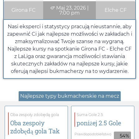
Maj 23, 2026
|
Girona FC
Elche CF
7:00 pm
Nasi eksperci i statystycy pracują nieustannie, aby
zapewnić Ci jak najlepsze możliwości w zakładach i
zmaksymalizować Twoje szanse na wygraną.
Najlepsze kursy na spotkanie Girona FC - Elche CF
z LaLiga oraz gwarancja możliwości stawiania
skutecznych zakładów na najlepsze kursy, jakie
oferują najlepsi bukmacherzy na to wydarzenie.
Najlepsze typy bukmacherskie na mecz
Oba zespoły zdobędą gola
Suma Gole 2.5
Oba zespoły
poniżej 2.5 Gole
zdobędą gola Tak
Prawdopodobieństwo
54%