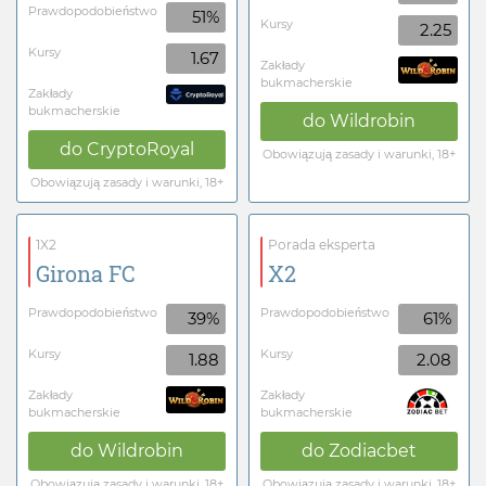
Prawdopodobieństwo
51%
Kursy
2.25
Kursy
1.67
Zakłady
bukmacherskie
Zakłady
bukmacherskie
do
Wildrobin
do
CryptoRoyal
Obowiązują zasady i warunki, 18+
Obowiązują zasady i warunki, 18+
1X2
Porada eksperta
Girona FC
X2
Prawdopodobieństwo
Prawdopodobieństwo
39%
61%
Kursy
Kursy
1.88
2.08
Zakłady
Zakłady
bukmacherskie
bukmacherskie
do
Wildrobin
do
Zodiacbet
Obowiązują zasady i warunki, 18+
Obowiązują zasady i warunki, 18+