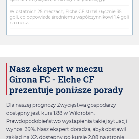
W ostatnich 25 meczach, Elche CF strzelił łącznie 35
goli, co odpowiada średniemu współczynnikowi 1.4 goli
na mecz.
Nasz ekspert w meczu
Girona FC - Elche CF
prezentuje poniższe porady
Dla naszej prognozy Zwycięstwa gospodarzy
dostępny jest kurs
1.88
w
Wildrobin
.
Prawdopodobieństwo wystąpienia takiej sytuacji
wynosi 39%. Nasz ekspert doradza, abyś obstawił
zakład na X2, dostępny po kursie
2.08
na stronie