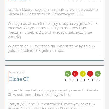
Atlético Madryt uzyskał następujący wynik przeciwko
Girona FC w ostatnim dniu meczowym: 1 - 0
W ciągu ostatnich 6 miesięcy drużyna wygrała 7 z 25
meczów. W tym okresie 5 z tych meczów było
meczami u siebie. 2 z tych meczów zakończyły się
porażką.
W ostatnich 25 meczach drużyna strzeliła łącznie 27
goli. To średnio 1.08 gole na mecz.
Wydajność
W
L
D
L
W
Elche CF
1 - 0
2 - 1
1 - 1
3 - 1
1 - 2
Elche CF uzyskał następujący wynik przeciwko Getafe
CF w ostatnim dniu meczowym: 1 - 0.
Statystyki Elche CF z ostatnich 6 miesięcy pokazują
łącznie 7 zwycięstw, 6 remisy i 12 porażkę(y).