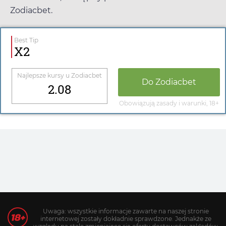
Zodiacbet
.
Best Tip
X2
Najlepsze kursy u
Zodiacbet
Do
Zodiacbet
2.08
Obowiązują zasady i warunki, 18+
Uwaga: wszystkie informacje zawarte na naszej stronie
internetowej zostały dokładnie sprawdzone. Jednakże ze