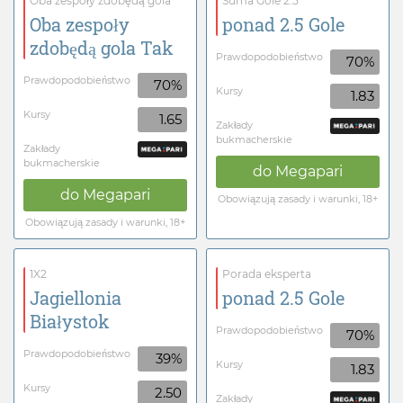
Oba zespoły zdobędą gola
Suma Gole 2.5
Oba zespoły
ponad 2.5 Gole
zdobędą gola Tak
Prawdopodobieństwo
70%
Prawdopodobieństwo
70%
Kursy
1.83
Kursy
1.65
Zakłady
bukmacherskie
Zakłady
bukmacherskie
do
Megapari
do
Megapari
Obowiązują zasady i warunki, 18+
Obowiązują zasady i warunki, 18+
1X2
Porada eksperta
Jagiellonia
ponad 2.5 Gole
Białystok
Prawdopodobieństwo
70%
Prawdopodobieństwo
39%
Kursy
1.83
Kursy
2.50
Zakłady