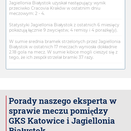
Jagiellonia Białystok uzyskał następujący wynik
przeciwko Cracovia Kraków w ostatnim dniu
meczowym: 2 - 4.
Statystyki Jagiellonia Białystok z ostatnich 6 miesięcy
pokazują łącznie 9 zwycięstw, 4 remisy i 4 porażkę(y).
W sumie średnia bramek strzelonych przez Jagiellonia
Białystok w ostatnich 17 meczach wyniosła dokładnie
2.18 gola na mecz. W sumie kibice mogli cieszyć się z
tego, że ich zespół strzelał bramki 37 razy.
Porady naszego eksperta w
sprawie meczu pomiędzy
GKS Katowice i Jagiellonia
Białystok