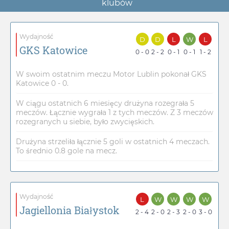
klubów
Wydajność
D
D
L
W
L
GKS Katowice
0 - 0
2 - 2
0 - 1
0 - 1
1 - 2
W swoim ostatnim meczu Motor Lublin pokonał GKS
Katowice 0 - 0.
W ciągu ostatnich 6 miesięcy drużyna rozegrała 5
meczów. Łącznie wygrała 1 z tych meczów. Z 3 meczów
rozegranych u siebie, było zwycięskich.
Drużyna strzeliła łącznie 5 goli w ostatnich 4 meczach.
To średnio 0.8 gole na mecz.
Wydajność
L
W
W
W
W
Jagiellonia Białystok
2 - 4
2 - 0
2 - 3
2 - 0
3 - 0