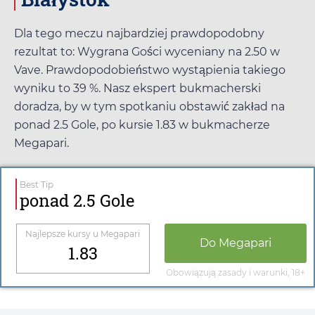
Dla tego meczu najbardziej prawdopodobny
rezultat to: Wygrana Gości wyceniany na
2.50
w
Vave
. Prawdopodobieństwo wystąpienia takiego
wyniku to 39 %. Nasz ekspert bukmacherski
doradza, by w tym spotkaniu obstawić zakład na
ponad 2.5 Gole, po kursie
1.83
w bukmacherze
Megapari
.
Best Tip
ponad 2.5 Gole
Najlepsze kursy u
Megapari
Do
Megapari
1.83
Obowiązują zasady i warunki, 18+