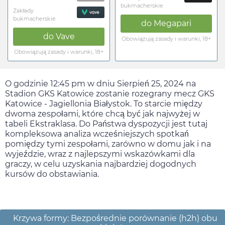
bukmacherskie
Zakłady
bukmacherskie
do
Megapari
do
Vave
Obowiązują zasady i warunki, 18+
Obowiązują zasady i warunki, 18+
O godzinie
12:45 pm
w dniu
Sierpień 25, 2024
na
Stadion GKS Katowice zostanie rozegrany mecz GKS
Katowice - Jagiellonia Białystok. To starcie między
dwoma zespołami, które chcą być jak najwyżej w
tabeli Ekstraklasa. Do Państwa dyspozycji jest tutaj
kompleksowa analiza wcześniejszych spotkań
pomiędzy tymi zespołami, zarówno w domu jak i na
wyjeździe, wraz z najlepszymi wskazówkami dla
graczy, w celu uzyskania najbardziej dogodnych
kursów do obstawiania.
Krzywa formy: Bezpośrednie porównanie (h2h) obu