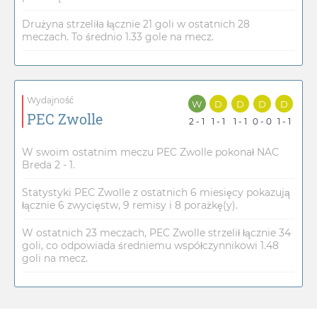
Drużyna strzeliła łącznie 21 goli w ostatnich 28
meczach. To średnio 1.33 gole na mecz.
Wydajność
W
D
D
D
D
PEC Zwolle
2 - 1
1 - 1
1 - 1
0 - 0
1 - 1
W swoim ostatnim meczu PEC Zwolle pokonał NAC
Breda 2 - 1.
Statystyki PEC Zwolle z ostatnich 6 miesięcy pokazują
łącznie 6 zwycięstw, 9 remisy i 8 porażkę(y).
W ostatnich 23 meczach, PEC Zwolle strzelił łącznie 34
goli, co odpowiada średniemu współczynnikowi 1.48
goli na mecz.