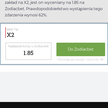
zakład na X2, jest on wyceniany na
1.85
na
Zodiacbet
. Prawdopodobieństwo wystąpienia tego
zdarzenia wynosi 62%.
Best Tip
X2
Najlepsze kursy u
Zodiacbet
Do
Zodiacbet
1.85
Obowiązują zasady i warunki, 18+