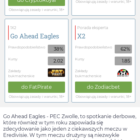
do
CryptoRoyal
Obowiązują zasady i warunki, 18+
Obowiązują zasady i warunki, 18+
1X2
Porada eksperta
Go Ahead Eagles
X2
Prawdopodobieństwo
Prawdopodobieństwo
38%
62%
Kursy
Kursy
2.02
1.85
Zakłady
Zakłady
bukmacherskie
bukmacherskie
do
FatPirate
do
Zodiacbet
Obowiązują zasady i warunki, 18+
Obowiązują zasady i warunki, 18+
Go Ahead Eagles - PEC Zwolle, to spotkanie derbowe,
które również w tym roku zapowiada się
zdecydowanie jako jeden z ciekawszych meczu w
Eredivisie. W tym meczu drużyny są niezwykle