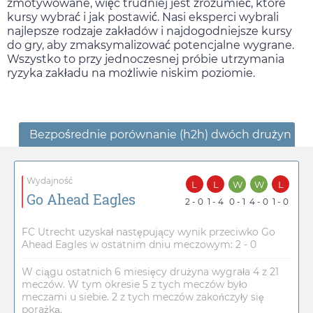
zmotywowane, więc trudniej jest zrozumieć, które
kursy wybrać i jak postawić. Nasi eksperci wybrali
najlepsze rodzaje zakładów i najdogodniejsze kursy
do gry, aby zmaksymalizować potencjalne wygrane.
Wszystko to przy jednoczesnej próbie utrzymania
ryzyka zakładu na możliwie niskim poziomie.
Bezpośrednie porównanie (h2h) dwóch drużyn
Wydajność
L
L
W
W
L
Go Ahead Eagles
2 - 0
1 - 4
0 - 1
4 - 0
1 - 0
FC Utrecht uzyskał następujący wynik przeciwko Go
Ahead Eagles w ostatnim dniu meczowym: 2 - 0
W ciągu ostatnich 6 miesięcy drużyna wygrała 4 z 21
meczów. W tym okresie 5 z tych meczów było
meczami u siebie. 2 z tych meczów zakończyły się
porażką.