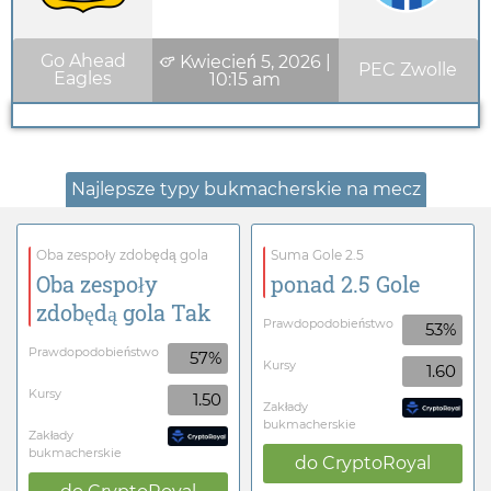
Go Ahead
Kwiecień 5, 2026
|
PEC Zwolle
Eagles
10:15 am
Najlepsze typy bukmacherskie na mecz
Oba zespoły zdobędą gola
Suma Gole 2.5
Oba zespoły
ponad 2.5 Gole
zdobędą gola Tak
Prawdopodobieństwo
53%
Prawdopodobieństwo
57%
Kursy
1.60
Kursy
1.50
Zakłady
bukmacherskie
Zakłady
bukmacherskie
do
CryptoRoyal