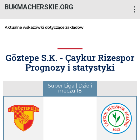
BUKMACHERSKIE.ORG
Aktualne wskazówki dotyczące zakładów
Göztepe S.K. - Çaykur Rizespor
Prognozy i statystyki
Super Liga | Dzień
meczu 18