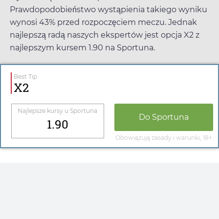
Prawdopodobieństwo wystąpienia takiego wyniku
wynosi 43% przed rozpoczęciem meczu. Jednak
najlepszą radą naszych ekspertów jest opcja X2 z
najlepszym kursem
1.90
na
Sportuna
.
Best Tip
X2
Najlepsze kursy u
Sportuna
Do
Sportuna
1.90
Obowiązują zasady i warunki, 18+