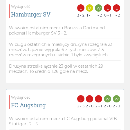
Wydajność
L
D
W
L
L
Hamburger SV
3 - 2
1 - 1
1 - 2
0 - 1
1 - 2
W swoim ostatnim meczu Borussia Dortmund
pokonał Hamburger SV 3 - 2.
W ciągu ostatnich 6 miesięcy drużyna rozegrała 23
meczów. Łącznie wygrała 6 z tych meczów. Z 5
meczów rozegranych u siebie, 1 było zwycięskich.
Drużyna strzeliła łącznie 23 goli w ostatnich 29
meczach. To średnio 1.26 gole na mecz.
Wydajność
L
L
L
W
W
FC Augsburg
2 - 5
2 - 0
2 - 1
2 - 0
2 - 3
W swoim ostatnim meczu FC Augsburg pokonał VfB
Stuttgart 2 - 5.