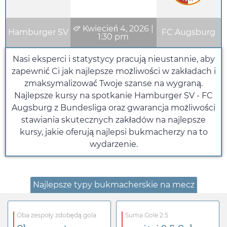
Kwiecień 4, 2026
|
Hamburger SV
FC Augsburg
1:30 pm
Nasi eksperci i statystycy pracują nieustannie, aby
zapewnić Ci jak najlepsze możliwości w zakładach i
zmaksymalizować Twoje szanse na wygraną.
Najlepsze kursy na spotkanie Hamburger SV - FC
Augsburg z Bundesliga oraz gwarancja możliwości
stawiania skutecznych zakładów na najlepsze
kursy, jakie oferują najlepsi bukmacherzy na to
wydarzenie.
Najlepsze typy bukmacherskie na mecz
Oba zespoły zdobędą gola
Suma Gole 2.5