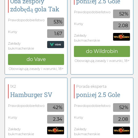
Oba zespoły
poniżej 2.5 Gole
zdobędą gola Tak
Prawdopodobieństwo
52%
Prawdopodobieństwo
53%
Kursy
2.08
Kursy
1.67
Zakłady
bukmacherskie
Zakłady
bukmacherskie
do
Wildrobin
do
Vave
Obowiązują zasady i warunki, 18+
Obowiązują zasady i warunki, 18+
1X2
Porada eksperta
Hamburger SV
poniżej 2.5 Gole
Prawdopodobieństwo
Prawdopodobieństwo
42%
52%
Kursy
Kursy
2.34
2.08
Zakłady
Zakłady
bukmacherskie
bukmacherskie