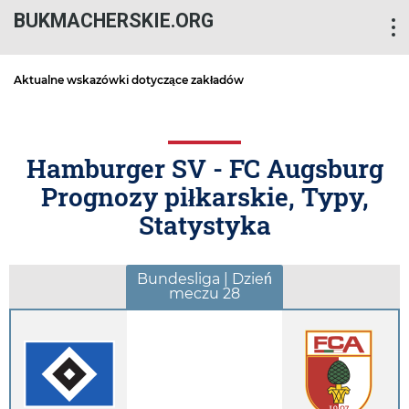
BUKMACHERSKIE.ORG
Aktualne wskazówki dotyczące zakładów
Hamburger SV - FC Augsburg
Prognozy piłkarskie, Typy,
Statystyka
Bundesliga | Dzień
meczu 28