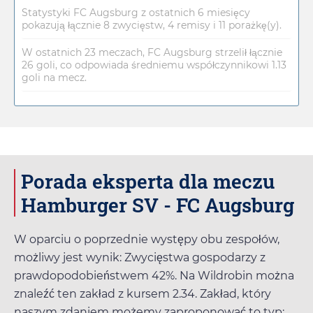
Statystyki FC Augsburg z ostatnich 6 miesięcy
pokazują łącznie 8 zwycięstw, 4 remisy i 11 porażkę(y).
W ostatnich 23 meczach, FC Augsburg strzelił łącznie
26 goli, co odpowiada średniemu współczynnikowi 1.13
goli na mecz.
Porada eksperta dla meczu
Hamburger SV - FC Augsburg
W oparciu o poprzednie występy obu zespołów,
możliwy jest wynik: Zwycięstwa gospodarzy z
prawdopodobieństwem 42%. Na
Wildrobin
można
znaleźć ten zakład z kursem
2.34
. Zakład, który
naszym zdaniem możemy zaproponować to typ: