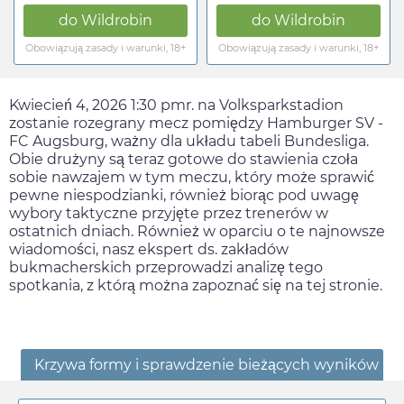
do
Wildrobin
do
Wildrobin
Obowiązują zasady i warunki, 18+
Obowiązują zasady i warunki, 18+
Kwiecień 4, 2026 1:30 pm
r. na Volksparkstadion
zostanie rozegrany mecz pomiędzy Hamburger SV -
FC Augsburg, ważny dla układu tabeli Bundesliga.
Obie drużyny są teraz gotowe do stawienia czoła
sobie nawzajem w tym meczu, który może sprawić
pewne niespodzianki, również biorąc pod uwagę
wybory taktyczne przyjęte przez trenerów w
ostatnich dniach. Również w oparciu o te najnowsze
wiadomości, nasz ekspert ds. zakładów
bukmacherskich przeprowadzi analizę tego
spotkania, z którą można zapoznać się na tej stronie.
Krzywa formy i sprawdzenie bieżących wyników