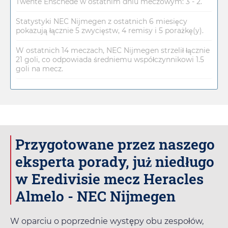
Twente Enschede w ostatnim dniu meczowym: 3 - 2.
Statystyki NEC Nijmegen z ostatnich 6 miesięcy
pokazują łącznie 5 zwycięstw, 4 remisy i 5 porażkę(y).
W ostatnich 14 meczach, NEC Nijmegen strzelił łącznie
21 goli, co odpowiada średniemu współczynnikowi 1.5
goli na mecz.
Przygotowane przez naszego
eksperta porady, już niedługo
w Eredivisie mecz Heracles
Almelo - NEC Nijmegen
W oparciu o poprzednie występy obu zespołów,