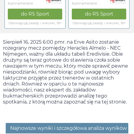
bukmacherskie
bukmacherskie
do
RS Sport
do
RS Sport
Obowiązują zasady i warunki, 18+
Obowiązują zasady i warunki, 18+
Sierpień 16, 2025 6:00 pm
r. na Erve Asito zostanie
rozegrany mecz pomiędzy Heracles Almelo - NEC
Nijmegen, ważny dla układu tabeli Eredivisie. Obie
drużyny są teraz gotowe do stawienia czoła sobie
nawzajem w tym meczu, który może sprawić pewne
niespodzianki, również biorąc pod uwagę wybory
taktyczne przyjęte przez trenerów w ostatnich
dniach. Również w oparciu o te najnowsze
wiadomości, nasz ekspert ds. zakładów
bukmacherskich przeprowadzi analizę tego
spotkania, z którą można zapoznać się na tej stronie.
Najnowsze wyniki i szczegółowa analiza wyników