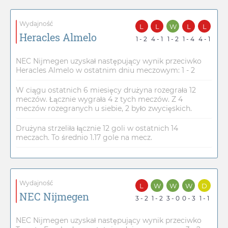
Wydajność
L
L
W
L
L
Heracles Almelo
1 - 2
4 - 1
1 - 2
1 - 4
4 - 1
NEC Nijmegen uzyskał następujący wynik przeciwko
Heracles Almelo w ostatnim dniu meczowym: 1 - 2
W ciągu ostatnich 6 miesięcy drużyna rozegrała 12
meczów. Łącznie wygrała 4 z tych meczów. Z 4
meczów rozegranych u siebie, 2 było zwycięskich.
Drużyna strzeliła łącznie 12 goli w ostatnich 14
meczach. To średnio 1.17 gole na mecz.
Wydajność
L
W
W
W
D
NEC Nijmegen
3 - 2
1 - 2
3 - 0
0 - 3
1 - 1
NEC Nijmegen uzyskał następujący wynik przeciwko