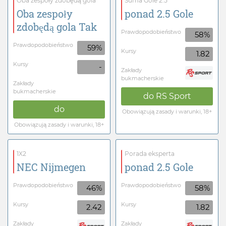
Oba zespoły zdobędą gola
Suma Gole 2.5
Oba zespoły
ponad 2.5 Gole
zdobędą gola Tak
Prawdopodobieństwo
58%
Prawdopodobieństwo
59%
Kursy
1.82
Kursy
-
Zakłady
bukmacherskie
Zakłady
bukmacherskie
do
RS Sport
do
Obowiązują zasady i warunki, 18+
Obowiązują zasady i warunki, 18+
1X2
Porada eksperta
NEC Nijmegen
ponad 2.5 Gole
Prawdopodobieństwo
Prawdopodobieństwo
46%
58%
Kursy
Kursy
2.42
1.82
Zakłady
Zakłady