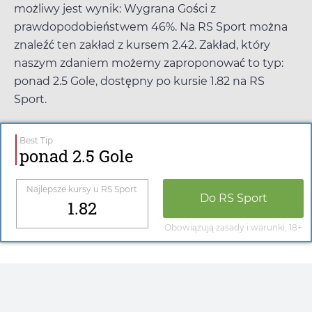
możliwy jest wynik: Wygrana Gości z
prawdopodobieństwem 46%. Na
RS Sport
można
znaleźć ten zakład z kursem
2.42
. Zakład, który
naszym zdaniem możemy zaproponować to typ:
ponad 2.5 Gole, dostępny po kursie
1.82
na
RS
Sport
.
Best Tip
ponad 2.5 Gole
Najlepsze kursy u
RS Sport
Do
RS Sport
1.82
Obowiązują zasady i warunki, 18+