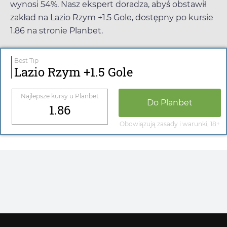
wynosi 54%. Nasz ekspert doradza, abyś obstawił
zakład na Lazio Rzym +1.5 Gole, dostępny po kursie
1.86
na stronie
Planbet
.
Best Tip
Lazio Rzym +1.5 Gole
Najlepsze kursy u
Planbet
Do
Planbet
1.86
Obowiązują zasady i warunki, 18+