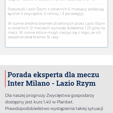
Statystyki Lazio Rzym z ostatnich 6 miesięcy pokazują
łącznie 4 zwycięstw, 5 remisy i 3 porażkę(y).
W sumie średnia bramek strzelonych przez Lazio Rzym
w ostatnich 12 meczach wyniosła dokładnie 1.33 gola na
mecz. W sumie kibice mogli cieszyć się z tego, że ich
zespół strzelał bramki 16 razy.
Porada eksperta dla meczu
Inter Milano - Lazio Rzym
Dla naszej prognozy Zwycięstwa gospodarzy
dostępny jest kurs
1.40
w
Planbet
.
Prawdopodobieństwo wystąpienia takiej sytuacji