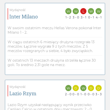
Wydajność
W
W
L
W
W
Inter Milano
1 - 2
3 - 0
3 - 1
0 - 1
4 - 1
W swoim ostatnim meczu Hellas Verona pokonał Inter
Milano 1 - 2.
W ciągu ostatnich 6 miesięcy drużyna rozegrała 13
meczów. Łącznie wygrała 9 z tych meczów. Z 5
meczów rozegranych u siebie, 4 było zwycięskich.
W ostatnich 13 meczach drużyna strzeliła łącznie 30
goli. To średnio 2.31 gole na mecz.
Wydajność
W
D
W
D
D
Lazio Rzym
2 - 0
0 - 0
1 - 0
0 - 0
3 - 3
Lazio Rzym uzyskał następujący wynik przeciwko
Cagliari Calcio w ostatnim dniu meczowym: 2 - 0.