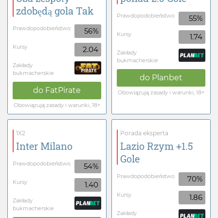
zdobędą gola Tak
Prawdopodobieństwo
55%
Prawdopodobieństwo
56%
Kursy
1.74
Kursy
2.04
Zakłady
bukmacherskie
Zakłady
bukmacherskie
do
Planbet
do
FatPirate
Obowiązują zasady i warunki, 18+
Obowiązują zasady i warunki, 18+
1X2
Porada eksperta
Inter Milano
Lazio Rzym +1.5
Gole
Prawdopodobieństwo
54%
Prawdopodobieństwo
70%
Kursy
1.40
Kursy
1.86
Zakłady
bukmacherskie
Zakłady