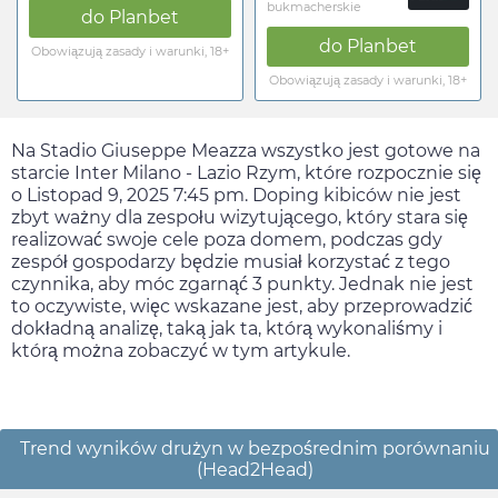
bukmacherskie
do
Planbet
do
Planbet
Obowiązują zasady i warunki, 18+
Obowiązują zasady i warunki, 18+
Na Stadio Giuseppe Meazza wszystko jest gotowe na
starcie Inter Milano - Lazio Rzym, które rozpocznie się
o
Listopad 9, 2025 7:45 pm
. Doping kibiców nie jest
zbyt ważny dla zespołu wizytującego, który stara się
realizować swoje cele poza domem, podczas gdy
zespół gospodarzy będzie musiał korzystać z tego
czynnika, aby móc zgarnąć 3 punkty. Jednak nie jest
to oczywiste, więc wskazane jest, aby przeprowadzić
dokładną analizę, taką jak ta, którą wykonaliśmy i
którą można zobaczyć w tym artykule.
Trend wyników drużyn w bezpośrednim porównaniu
(Head2Head)