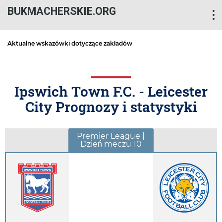
BUKMACHERSKIE.ORG
Aktualne wskazówki dotyczące zakładów
Ipswich Town F.C. - Leicester
City Prognozy i statystyki
Premier League |
Dzień meczu 10