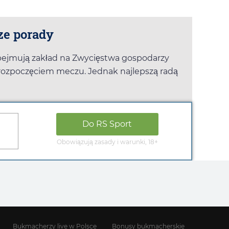
ze porady
 obejmują zakład na Zwycięstwa gospodarzy
rozpoczęciem meczu. Jednak najlepszą radą
Do
RS Sport
Obowiązują zasady i warunki, 18+
Bukmacherzy live w Polsce
Bonusy bukmacherskie