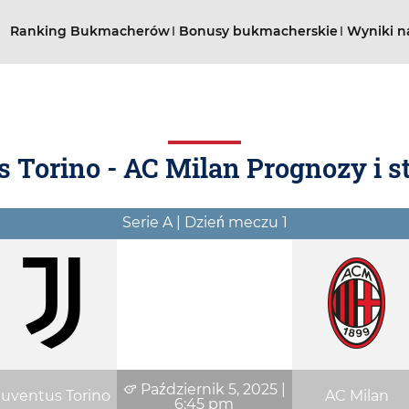
Ranking Bukmacherów
Bonusy bukmacherskie
Wyniki n
 Torino - AC Milan Prognozy i s
Serie A | Dzień meczu 1
Październik 5, 2025
|
Juventus Torino
AC Milan
6:45 pm