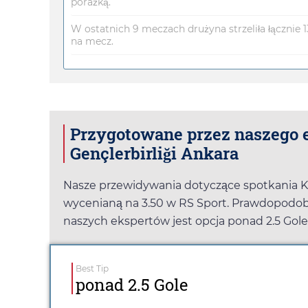
porażką.
W ostatnich 9 meczach drużyna strzeliła łącznie 13
na mecz.
Przygotowane przez naszego e
Gençlerbirliği Ankara
Nasze przewidywania dotyczące spotkania Kays
wycenianą na
3.50
w
RS Sport
. Prawdopodob
naszych ekspertów jest opcja ponad 2.5 Gol
Best Tip
ponad 2.5 Gole