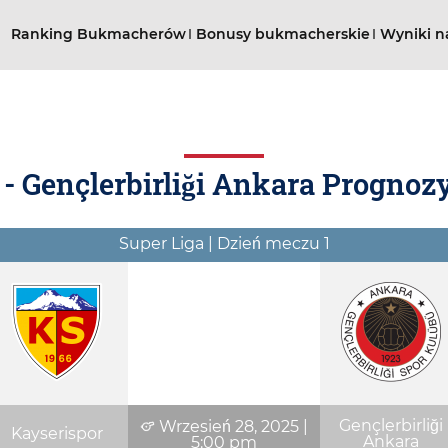
Ranking Bukmacherów
Bonusy bukmacherskie
Wyniki n
- Gençlerbirliği Ankara Prognozy
Super Liga | Dzień meczu 1
Gençlerbirliği
Wrzesień 28, 2025
|
Kayserispor
Ankara
5:00 pm