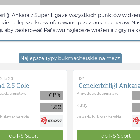
irliği Ankara z Super Liga ze wszystkich punktów widzeni
tkie najlepsze kursy oferowane przez bukmacherów. Na
i, aby zaoferować Państwu najlepsze wrażenia z gry na 
Najlepsze typy bukmacherskie na mecz
ole 2.5
1X2
d 2.5 Gole
Gençlerbirliği Ankar
podobieństwo
Prawdopodobieństwo
68%
Kursy
1.89
 bukmacherskie
Zakłady bukmacherskie
do
RS Sport
do
RS Sport