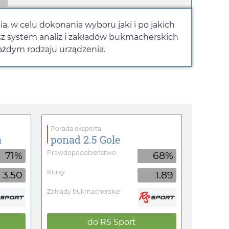
a, w celu dokonania wyboru jaki i po jakich
sz system analiz i zakładów bukmacherskich
każdym rodzaju urządzenia.
Porada eksperta
a
ponad 2.5 Gole
Prawdopodobieństwo
71%
68%
Kursy
3.50
1.89
Zakłady bukmacherskie
do
RS Sport