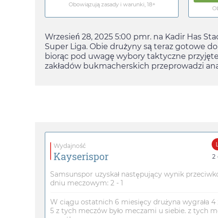
Obowiązują zasady i warunki, 18+
Ob
Wrzesień 28, 2025 5:00 pm
r. na Kadir Has St
Super Liga. Obie drużyny są teraz gotowe d
biorąc pod uwagę wybory taktyczne przyjęte
zakładów bukmacherskich przeprowadzi analiz
Wydajność
Kayserispor
2 
Samsunspor uzyskał następujący wynik przeciwk
dniu meczowym: 2 - 1
W ciągu ostatnich 6 miesięcy drużyna wygrała 4
5 z tych meczów było meczami u siebie. z tych m