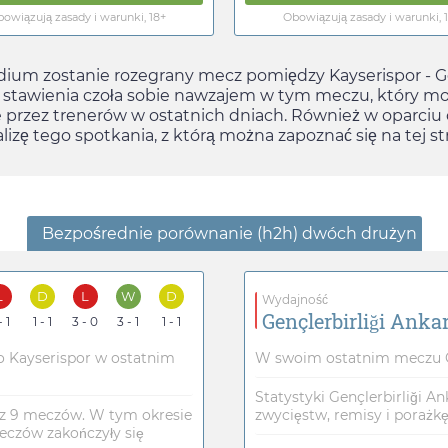
owiązują zasady i warunki, 18+
Obowiązują zasady i warunki, 
adium zostanie rozegrany mecz pomiędzy Kayserispor - Ge
o stawienia czoła sobie nawzajem w tym meczu, który m
 przez trenerów w ostatnich dniach. Również w oparciu 
ę tego spotkania, z którą można zapoznać się na tej str
Bezpośrednie porównanie (h2h) dwóch drużyn
L
D
L
W
D
Wydajność
Gençlerbirliği Anka
- 1
1 - 1
3 - 0
3 - 1
1 - 1
o Kayserispor w ostatnim
W swoim ostatnim meczu Ge
Statystyki Gençlerbirliği A
 z 9 meczów. W tym okresie
zwycięstw, remisy i porażkę
eczów zakończyły się