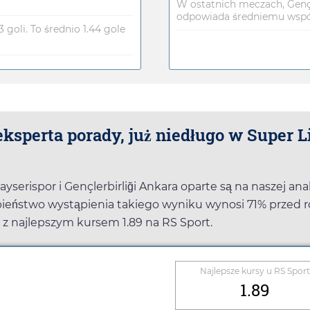
W ostatnich meczach, Gençler
odpowiada średniemu współ
 goli. To średnio 1.44 gole
ksperta porady, już niedługo w Super L
erispor i Gençlerbirliği Ankara oparte są na naszej ana
ieństwo wystąpienia takiego wyniku wynosi 71% przed 
e z najlepszym kursem
1.89
na
RS Sport
.
Najlepsze kursy u
RS Sport
1.89