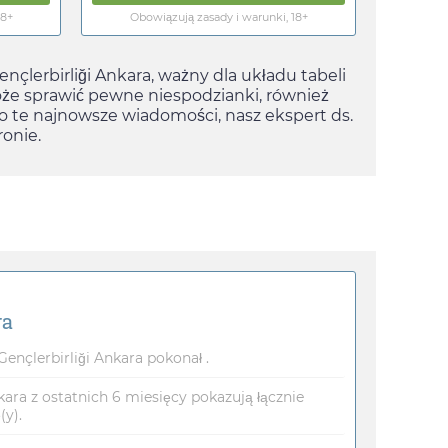
18+
Obowiązują zasady i warunki, 18+
nçlerbirliği Ankara, ważny dla układu tabeli
oże sprawić pewne niespodzianki, również
o te najnowsze wiadomości, nasz ekspert ds.
onie.
ra
nçlerbirliği Ankara pokonał .
nkara z ostatnich 6 miesięcy pokazują łącznie
(y).