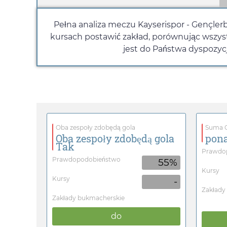
Pełna analiza meczu Kayserispor - Gençlerb
kursach postawić zakład, porównując wszys
jest do Państwa dyspozycj
Oba zespoły zdobędą gola
Suma G
Oba zespoły zdobędą gola
pona
Tak
Prawdo
Prawdopodobieństwo
55%
Kursy
Kursy
-
Zakłady
Zakłady bukmacherskie
do