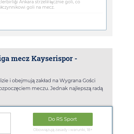
birliği Ankara strzelił łącznie goli, co
czynnikowi goli na mecz.
iga mecz Kayserispor -
lizie i obejmują zakład na Wygrana Gości
rozpoczęciem meczu. Jednak najlepszą radą
Do
RS Sport
Obowiązują zasady i warunki, 18+