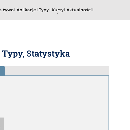
a żywo
Aplikacje
Typy
Kursy
Aktualności
, Typy, Statystyka
.