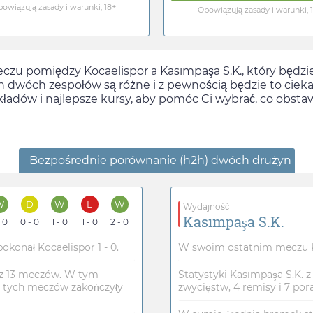
owiązują zasady i warunki, 18+
Obowiązują zasady i warunki, 
czu pomiędzy Kocaelispor a Kasımpaşa S.K., który będz
h dwóch zespołów są różne i z pewnością będzie to cie
kładów i najlepsze kursy, aby pomóc Ci wybrać, co obst
Bezpośrednie porównanie (h2h) dwóch drużyn
W
D
W
L
W
Wydajność
Kasımpaşa S.K.
- 0
0 - 0
1 - 0
1 - 0
2 - 0
konał Kocaelispor 1 - 0.
W swoim ostatnim meczu Kas
 z 13 meczów. W tym
Statystyki Kasımpaşa S.K. z
z tych meczów zakończyły
zwycięstw, 4 remisy i 7 pora