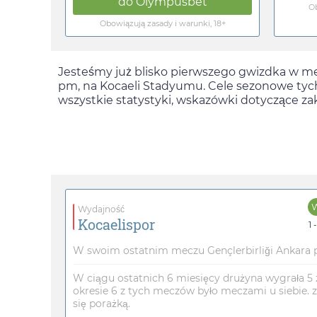
do
Olympusbet
Ob
Obowiązują zasady i warunki, 18+
Jesteśmy już blisko pierwszego gwizdka w me
pm
, na Kocaeli Stadyumu. Cele sezonowe tyc
wszystkie statystyki, wskazówki dotyczące za
Wydajność
Kocaelispor
1 
W swoim ostatnim meczu Gençlerbirliği Ankara po
W ciągu ostatnich 6 miesięcy drużyna wygrała 5
okresie 6 z tych meczów było meczami u siebie. 
się porażką.