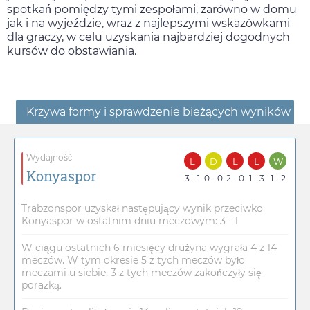
spotkań pomiędzy tymi zespołami, zarówno w domu
jak i na wyjeździe, wraz z najlepszymi wskazówkami
dla graczy, w celu uzyskania najbardziej dogodnych
kursów do obstawiania.
Krzywa formy i sprawdzenie bieżących wyników
Wydajność
L
D
L
L
W
Konyaspor
3 - 1
0 - 0
2 - 0
1 - 3
1 - 2
Trabzonspor uzyskał następujący wynik przeciwko
Konyaspor w ostatnim dniu meczowym: 3 - 1
W ciągu ostatnich 6 miesięcy drużyna wygrała 4 z 14
meczów. W tym okresie 5 z tych meczów było
meczami u siebie. 3 z tych meczów zakończyły się
porażką.