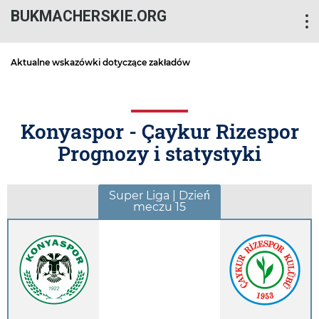
BUKMACHERSKIE.ORG
Aktualne wskazówki dotyczące zakładów
Konyaspor - Çaykur Rizespor
Prognozy i statystyki
Super Liga | Dzień
meczu 15