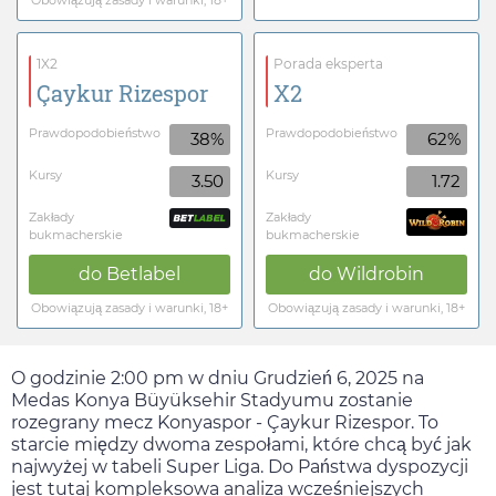
Obowiązują zasady i warunki, 18+
1X2
Porada eksperta
Çaykur Rizespor
X2
Prawdopodobieństwo
Prawdopodobieństwo
38%
62%
Kursy
Kursy
3.50
1.72
Zakłady
Zakłady
bukmacherskie
bukmacherskie
do
Betlabel
do
Wildrobin
Obowiązują zasady i warunki, 18+
Obowiązują zasady i warunki, 18+
O godzinie
2:00 pm
w dniu
Grudzień 6, 2025
na
Medas Konya Büyüksehir Stadyumu zostanie
rozegrany mecz Konyaspor - Çaykur Rizespor. To
starcie między dwoma zespołami, które chcą być jak
najwyżej w tabeli Super Liga. Do Państwa dyspozycji
jest tutaj kompleksowa analiza wcześniejszych