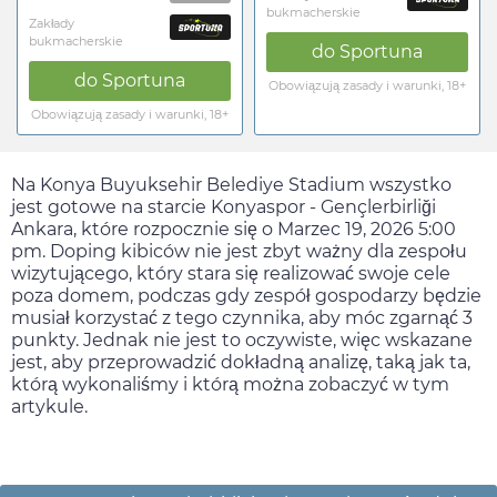
bukmacherskie
Zakłady
bukmacherskie
do
Sportuna
do
Sportuna
Obowiązują zasady i warunki, 18+
Obowiązują zasady i warunki, 18+
Na Konya Buyuksehir Belediye Stadium wszystko
jest gotowe na starcie Konyaspor - Gençlerbirliği
Ankara, które rozpocznie się o
Marzec 19, 2026 5:00
pm
. Doping kibiców nie jest zbyt ważny dla zespołu
wizytującego, który stara się realizować swoje cele
poza domem, podczas gdy zespół gospodarzy będzie
musiał korzystać z tego czynnika, aby móc zgarnąć 3
punkty. Jednak nie jest to oczywiste, więc wskazane
jest, aby przeprowadzić dokładną analizę, taką jak ta,
którą wykonaliśmy i którą można zobaczyć w tym
artykule.