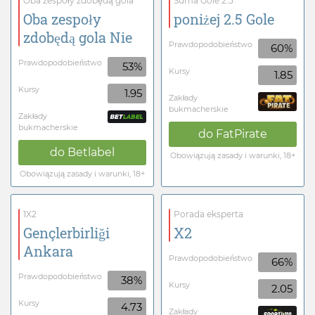
Oba zespoły zdobędą gola
Suma Gole 2.5
Oba zespoły
poniżej 2.5 Gole
zdobędą gola Nie
Prawdopodobieństwo
60%
Prawdopodobieństwo
53%
Kursy
1.85
Kursy
1.95
Zakłady
bukmacherskie
Zakłady
bukmacherskie
do
FatPirate
do
Betlabel
Obowiązują zasady i warunki, 18+
Obowiązują zasady i warunki, 18+
1X2
Porada eksperta
Gençlerbirliği
X2
Ankara
Prawdopodobieństwo
66%
Prawdopodobieństwo
38%
Kursy
2.05
Kursy
4.73
Zakłady