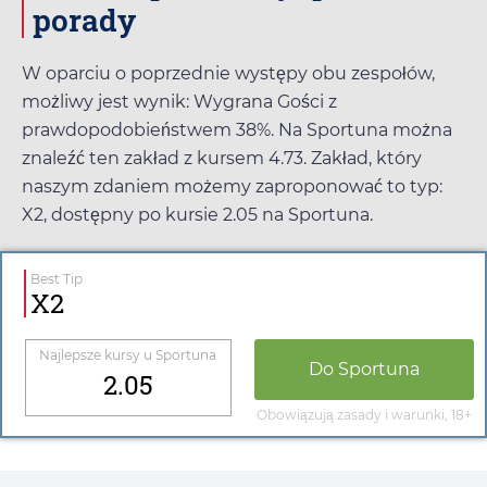
porady
W oparciu o poprzednie występy obu zespołów,
możliwy jest wynik: Wygrana Gości z
prawdopodobieństwem 38%. Na
Sportuna
można
znaleźć ten zakład z kursem
4.73
. Zakład, który
naszym zdaniem możemy zaproponować to typ:
X2, dostępny po kursie
2.05
na
Sportuna
.
Best Tip
X2
Najlepsze kursy u
Sportuna
Do
Sportuna
2.05
Obowiązują zasady i warunki, 18+