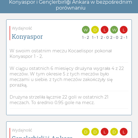
Konyaspor i Gençlerbirliği Ankara w bezpośrednim
porównaniu
Wydajność
W
D
L
W
L
Konyaspor
1 - 2
1 - 1
2 - 0
2 - 0
2 - 1
W swoim ostatnim meczu Kocaelispor pokonał
Konyaspor 1 - 2.
W ciągu ostatnich 6 miesięcy drużyna wygrała 4 z 22
meczów. W tym okresie 5 z tych meczów było
meczami u siebie. z tych meczów zakończyły się
porażką.
Drużyna strzeliła łącznie 22 goli w ostatnich 21
meczach. To średnio 0.95 gole na mecz.
Wydajność
D
D
L
D
L