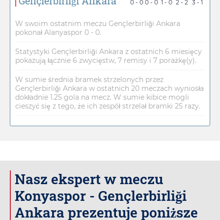
Gençlerbirliği Ankara
0 - 0
0 - 0
1 - 0
2 - 2
3 - 1
W swoim ostatnim meczu Gençlerbirliği Ankara
pokonał Alanyaspor 0 - 0.
Statystyki Gençlerbirliği Ankara z ostatnich 6 miesięcy
pokazują łącznie 6 zwycięstw, 7 remisy i 7 porażkę(y).
W sumie średnia bramek strzelonych przez
Gençlerbirliği Ankara w ostatnich 20 meczach wyniosła
dokładnie 1.25 gola na mecz. W sumie kibice mogli
cieszyć się z tego, że ich zespół strzelał bramki 25 razy.
Nasz ekspert w meczu
Konyaspor - Gençlerbirliği
Ankara prezentuje poniższe