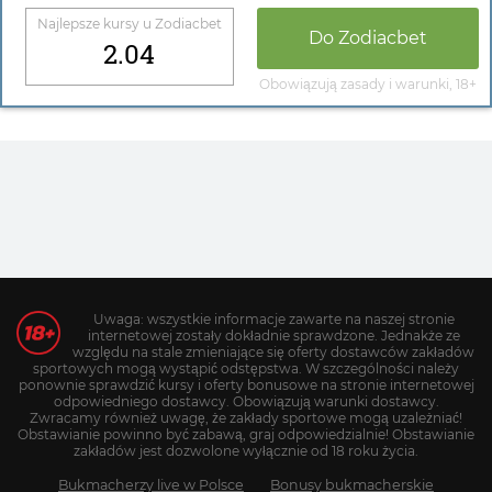
Najlepsze kursy u
Zodiacbet
Do
Zodiacbet
2.04
Obowiązują zasady i warunki, 18+
Uwaga: wszystkie informacje zawarte na naszej stronie
internetowej zostały dokładnie sprawdzone. Jednakże ze
względu na stale zmieniające się oferty dostawców zakładów
sportowych mogą wystąpić odstępstwa. W szczególności należy
ponownie sprawdzić kursy i oferty bonusowe na stronie internetowej
odpowiedniego dostawcy. Obowiązują warunki dostawcy.
Zwracamy również uwagę, że zakłady sportowe mogą uzależniać!
Obstawianie powinno być zabawą, graj odpowiedzialnie! Obstawianie
zakładów jest dozwolone wyłącznie od 18 roku życia.
Bukmacherzy live w Polsce
Bonusy bukmacherskie