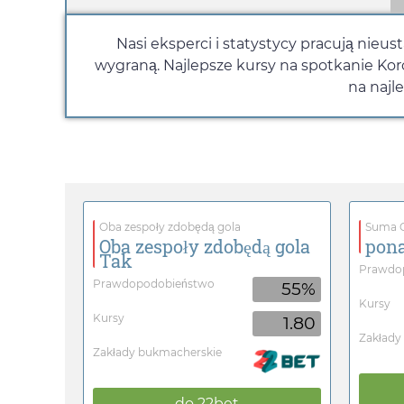
Nasi eksperci i statystycy pracują nieu
wygraną. Najlepsze kursy na spotkanie Kor
na najl
Oba zespoły zdobędą gola
Suma G
Oba zespoły zdobędą gola
pona
Tak
Prawdo
Prawdopodobieństwo
55%
Kursy
Kursy
1.80
Zakłady
Zakłady bukmacherskie
do
22bet