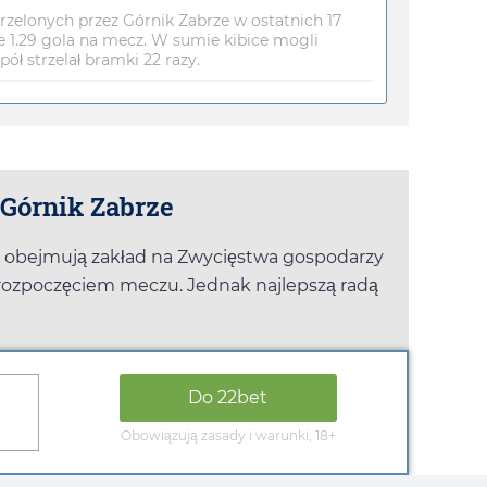
zelonych przez Górnik Zabrze w ostatnich 17
 1.29 gola na mecz. W sumie kibice mogli
spół strzelał bramki 22 razy.
 Górnik Zabrze
e i obejmują zakład na Zwycięstwa gospodarzy
rozpoczęciem meczu. Jednak najlepszą radą
Do
22bet
Obowiązują zasady i warunki, 18+