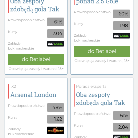
Oba zespoły
ponad 2.5 Gole
zdobędą gola Tak
Prawdopodobieństwo
60%
Prawdopodobieństwo
61%
Kursy
1.98
Kursy
2.04
Zakłady
bukmacherskie
Zakłady
bukmacherskie
do
Betlabel
do
Betlabel
Obowiązują zasady i warunki, 18+
Obowiązują zasady i warunki, 18+
1X2
Porada eksperta
Arsenal London
Oba zespoły
zdobędą gola Tak
Prawdopodobieństwo
48%
Prawdopodobieństwo
61%
Kursy
1.62
Kursy
2.04
Zakłady
bukmacherskie
Zakłady