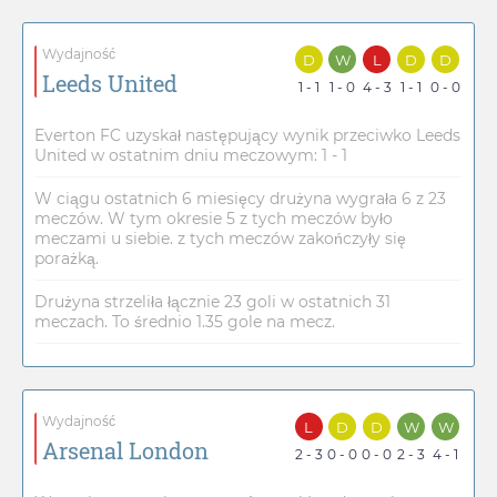
Wydajność
D
W
L
D
D
Leeds United
1 - 1
1 - 0
4 - 3
1 - 1
0 - 0
Everton FC uzyskał następujący wynik przeciwko Leeds
United w ostatnim dniu meczowym: 1 - 1
W ciągu ostatnich 6 miesięcy drużyna wygrała 6 z 23
meczów. W tym okresie 5 z tych meczów było
meczami u siebie. z tych meczów zakończyły się
porażką.
Drużyna strzeliła łącznie 23 goli w ostatnich 31
meczach. To średnio 1.35 gole na mecz.
Wydajność
L
D
D
W
W
Arsenal London
2 - 3
0 - 0
0 - 0
2 - 3
4 - 1