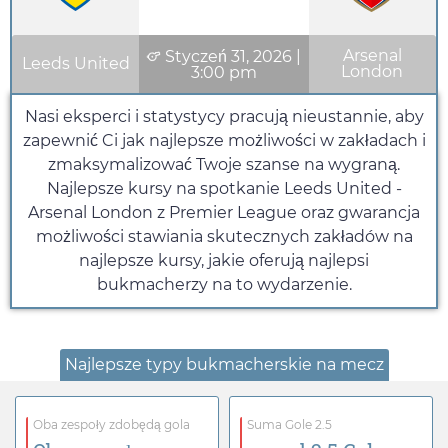
Arsenal
Styczeń 31, 2026
|
Leeds United
London
3:00 pm
Nasi eksperci i statystycy pracują nieustannie, aby
zapewnić Ci jak najlepsze możliwości w zakładach i
zmaksymalizować Twoje szanse na wygraną.
Najlepsze kursy na spotkanie Leeds United -
Arsenal London z Premier League oraz gwarancja
możliwości stawiania skutecznych zakładów na
najlepsze kursy, jakie oferują najlepsi
bukmacherzy na to wydarzenie.
Najlepsze typy bukmacherskie na mecz
Oba zespoły zdobędą gola
Suma Gole 2.5