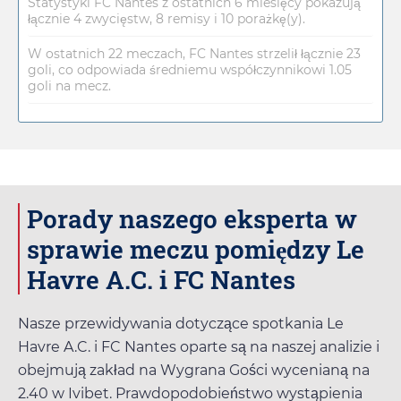
Statystyki FC Nantes z ostatnich 6 miesięcy pokazują
łącznie 4 zwycięstw, 8 remisy i 10 porażkę(y).
W ostatnich 22 meczach, FC Nantes strzelił łącznie 23
goli, co odpowiada średniemu współczynnikowi 1.05
goli na mecz.
Porady naszego eksperta w
sprawie meczu pomiędzy Le
Havre A.C. i FC Nantes
Nasze przewidywania dotyczące spotkania Le
Havre A.C. i FC Nantes oparte są na naszej analizie i
obejmują zakład na Wygrana Gości wycenianą na
2.40
w
Ivibet
. Prawdopodobieństwo wystąpienia