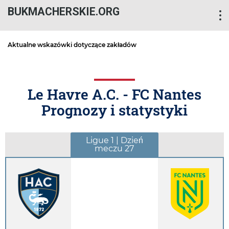
BUKMACHERSKIE.ORG
Aktualne wskazówki dotyczące zakładów
Le Havre A.C. - FC Nantes
Prognozy i statystyki
Ligue 1 | Dzień
meczu 27