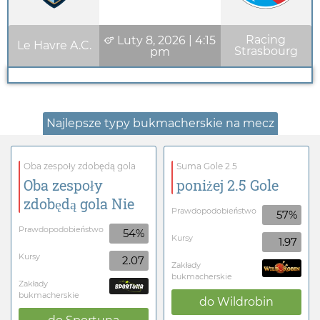
Racing
Luty 8, 2026
|
4:15
Le Havre A.C.
Strasbourg
pm
Najlepsze typy bukmacherskie na mecz
Oba zespoły zdobędą gola
Suma Gole 2.5
Oba zespoły
poniżej 2.5 Gole
zdobędą gola Nie
Prawdopodobieństwo
57%
Prawdopodobieństwo
54%
Kursy
1.97
Kursy
2.07
Zakłady
bukmacherskie
Zakłady
bukmacherskie
do
Wildrobin