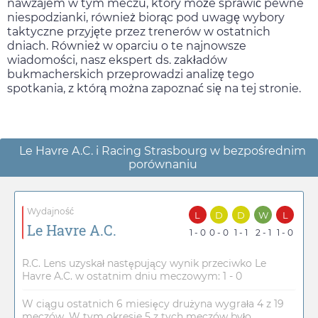
nawzajem w tym meczu, który może sprawić pewne
niespodzianki, również biorąc pod uwagę wybory
taktyczne przyjęte przez trenerów w ostatnich
dniach. Również w oparciu o te najnowsze
wiadomości, nasz ekspert ds. zakładów
bukmacherskich przeprowadzi analizę tego
spotkania, z którą można zapoznać się na tej stronie.
Le Havre A.C. i Racing Strasbourg w bezpośrednim
porównaniu
Wydajność
L
D
D
W
L
Le Havre A.C.
1 - 0
0 - 0
1 - 1
2 - 1
1 - 0
R.C. Lens uzyskał następujący wynik przeciwko Le
Havre A.C. w ostatnim dniu meczowym: 1 - 0
W ciągu ostatnich 6 miesięcy drużyna wygrała 4 z 19
meczów. W tym okresie 5 z tych meczów było