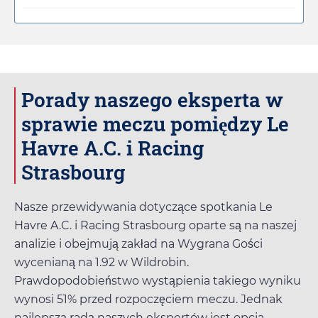
Porady naszego eksperta w
sprawie meczu pomiędzy Le
Havre A.C. i Racing
Strasbourg
Nasze przewidywania dotyczące spotkania Le
Havre A.C. i Racing Strasbourg oparte są na naszej
analizie i obejmują zakład na Wygrana Gości
wycenianą na
1.92
w
Wildrobin
.
Prawdopodobieństwo wystąpienia takiego wyniku
wynosi 51% przed rozpoczęciem meczu. Jednak
najlepszą radą naszych ekspertów jest opcja