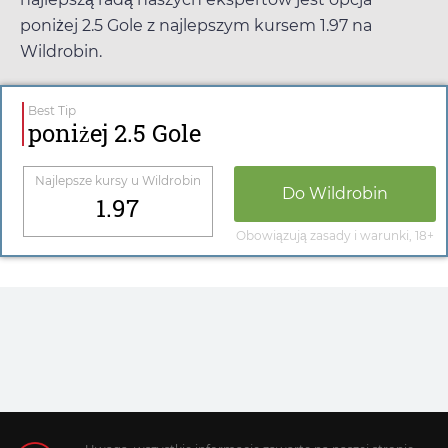
poniżej 2.5 Gole z najlepszym kursem
1.97
na
Wildrobin
.
Best Tip
poniżej 2.5 Gole
Najlepsze kursy u
Wildrobin
Do
Wildrobin
1.97
Obowiązują zasady i warunki, 18+