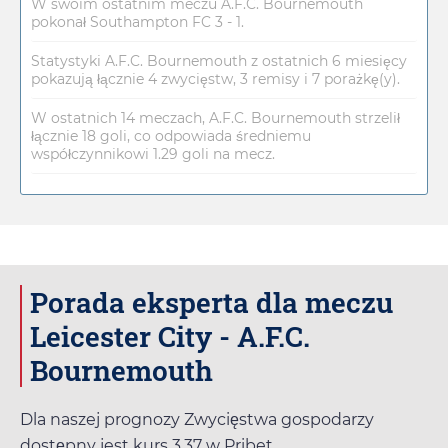
W swoim ostatnim meczu A.F.C. Bournemouth
pokonał Southampton FC 3 - 1.
Statystyki A.F.C. Bournemouth z ostatnich 6 miesięcy
pokazują łącznie 4 zwycięstw, 3 remisy i 7 porażkę(y).
W ostatnich 14 meczach, A.F.C. Bournemouth strzelił
łącznie 18 goli, co odpowiada średniemu
współczynnikowi 1.29 goli na mecz.
Porada eksperta dla meczu
Leicester City - A.F.C.
Bournemouth
Dla naszej prognozy Zwycięstwa gospodarzy
dostępny jest kurs
3.37
w
Pribet
.