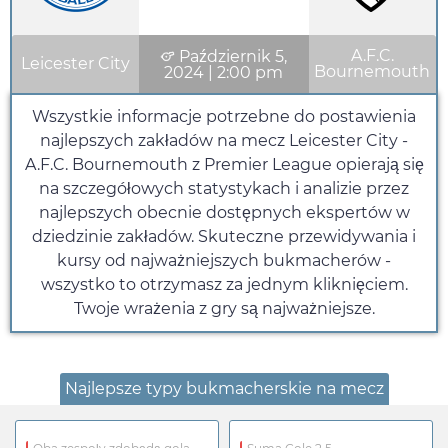
A.F.C.
Październik 5,
Leicester City
Bournemouth
2024
|
2:00 pm
Wszystkie informacje potrzebne do postawienia
najlepszych zakładów na mecz Leicester City -
A.F.C. Bournemouth z Premier League opierają się
na szczegółowych statystykach i analizie przez
najlepszych obecnie dostępnych ekspertów w
dziedzinie zakładów. Skuteczne przewidywania i
kursy od najważniejszych bukmacherów -
wszystko to otrzymasz za jednym kliknięciem.
Twoje wrażenia z gry są najważniejsze.
Najlepsze typy bukmacherskie na mecz