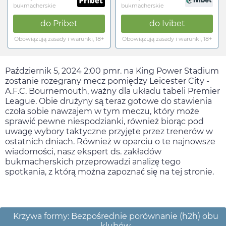
bukmacherskie
bukmacherskie
do
Pribet
do
Ivibet
Obowiązują zasady i warunki, 18+
Obowiązują zasady i warunki, 18+
Październik 5, 2024 2:00 pm
r. na King Power Stadium
zostanie rozegrany mecz pomiędzy Leicester City -
A.F.C. Bournemouth, ważny dla układu tabeli Premier
League. Obie drużyny są teraz gotowe do stawienia
czoła sobie nawzajem w tym meczu, który może
sprawić pewne niespodzianki, również biorąc pod
uwagę wybory taktyczne przyjęte przez trenerów w
ostatnich dniach. Również w oparciu o te najnowsze
wiadomości, nasz ekspert ds. zakładów
bukmacherskich przeprowadzi analizę tego
spotkania, z którą można zapoznać się na tej stronie.
Krzywa formy: Bezpośrednie porównanie (h2h) obu
klubów