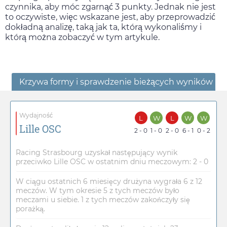
czynnika, aby móc zgarnąć 3 punkty. Jednak nie jest
to oczywiste, więc wskazane jest, aby przeprowadzić
dokładną analizę, taką jak ta, którą wykonaliśmy i
którą można zobaczyć w tym artykule.
Krzywa formy i sprawdzenie bieżących wyników
Wydajność
L
W
L
W
W
Lille OSC
2 - 0
1 - 0
2 - 0
6 - 1
0 - 2
Racing Strasbourg uzyskał następujący wynik
przeciwko Lille OSC w ostatnim dniu meczowym: 2 - 0
W ciągu ostatnich 6 miesięcy drużyna wygrała 6 z 12
meczów. W tym okresie 5 z tych meczów było
meczami u siebie. 1 z tych meczów zakończyły się
porażką.