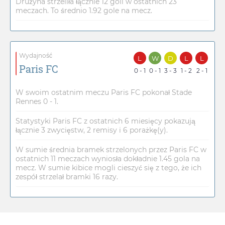
Drużyna strzeliła łącznie 12 goli w ostatnich 23
meczach. To średnio 1.92 gole na mecz.
Wydajność
L
W
D
L
L
Paris FC
0 - 1
0 - 1
3 - 3
1 - 2
2 - 1
W swoim ostatnim meczu Paris FC pokonał Stade
Rennes 0 - 1.
Statystyki Paris FC z ostatnich 6 miesięcy pokazują
łącznie 3 zwycięstw, 2 remisy i 6 porażkę(y).
W sumie średnia bramek strzelonych przez Paris FC w
ostatnich 11 meczach wyniosła dokładnie 1.45 gola na
mecz. W sumie kibice mogli cieszyć się z tego, że ich
zespół strzelał bramki 16 razy.