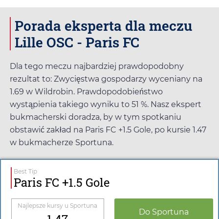
Porada eksperta dla meczu
Lille OSC - Paris FC
Dla tego meczu najbardziej prawdopodobny
rezultat to: Zwycięstwa gospodarzy wyceniany na
1.69
w
Wildrobin
. Prawdopodobieństwo
wystąpienia takiego wyniku to 51 %. Nasz ekspert
bukmacherski doradza, by w tym spotkaniu
obstawić zakład na Paris FC +1.5 Gole, po kursie
1.47
w bukmacherze
Sportuna
.
Best Tip
Paris FC +1.5 Gole
Najlepsze kursy u
Sportuna
Do
Sportuna