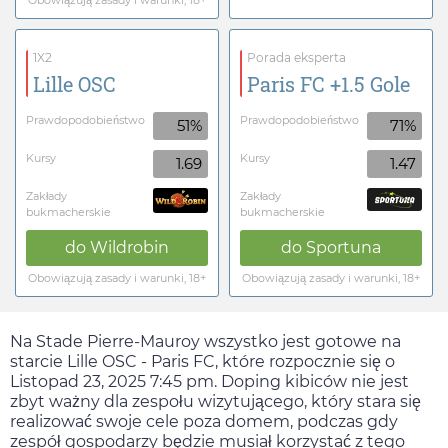
Obowiązują zasady i warunki, 18+
1X2
Porada eksperta
Lille OSC
Paris FC +1.5 Gole
Prawdopodobieństwo
Prawdopodobieństwo
51%
71%
Kursy
Kursy
1.69
1.47
Zakłady
Zakłady
bukmacherskie
bukmacherskie
do
Wildrobin
do
Sportuna
Obowiązują zasady i warunki, 18+
Obowiązują zasady i warunki, 18+
Na Stade Pierre-Mauroy wszystko jest gotowe na
starcie Lille OSC - Paris FC, które rozpocznie się o
Listopad 23, 2025 7:45 pm
. Doping kibiców nie jest
zbyt ważny dla zespołu wizytującego, który stara się
realizować swoje cele poza domem, podczas gdy
zespół gospodarzy będzie musiał korzystać z tego