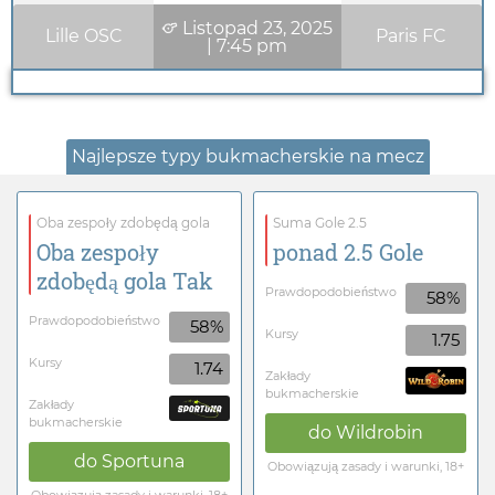
Listopad 23, 2025
Lille OSC
Paris FC
|
7:45 pm
Najlepsze typy bukmacherskie na mecz
Oba zespoły zdobędą gola
Suma Gole 2.5
Oba zespoły
ponad 2.5 Gole
zdobędą gola Tak
Prawdopodobieństwo
58%
Prawdopodobieństwo
58%
Kursy
1.75
Kursy
1.74
Zakłady
bukmacherskie
Zakłady
bukmacherskie
do
Wildrobin
do
Sportuna
Obowiązują zasady i warunki, 18+