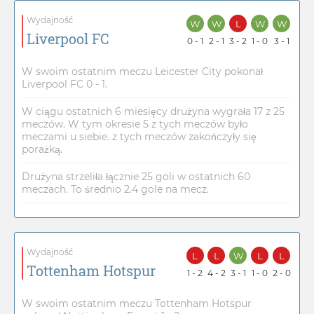
Wydajność
W
W
L
W
W
Liverpool FC
0 - 1
2 - 1
3 - 2
1 - 0
3 - 1
W swoim ostatnim meczu Leicester City pokonał
Liverpool FC 0 - 1.
W ciągu ostatnich 6 miesięcy drużyna wygrała 17 z 25
meczów. W tym okresie 5 z tych meczów było
meczami u siebie. z tych meczów zakończyły się
porażką.
Drużyna strzeliła łącznie 25 goli w ostatnich 60
meczach. To średnio 2.4 gole na mecz.
Wydajność
L
L
W
L
L
Tottenham Hotspur
1 - 2
4 - 2
3 - 1
1 - 0
2 - 0
W swoim ostatnim meczu Tottenham Hotspur