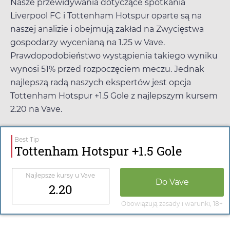
Nasze przewidywania dotyczące spotkania
Liverpool FC i Tottenham Hotspur oparte są na
naszej analizie i obejmują zakład na Zwycięstwa
gospodarzy wycenianą na
1.25
w
Vave
.
Prawdopodobieństwo wystąpienia takiego wyniku
wynosi 51% przed rozpoczęciem meczu. Jednak
najlepszą radą naszych ekspertów jest opcja
Tottenham Hotspur +1.5 Gole z najlepszym kursem
2.20
na
Vave
.
Best Tip
Tottenham Hotspur +1.5 Gole
Najlepsze kursy u
Vave
Do
Vave
2.20
Obowiązują zasady i warunki, 18+