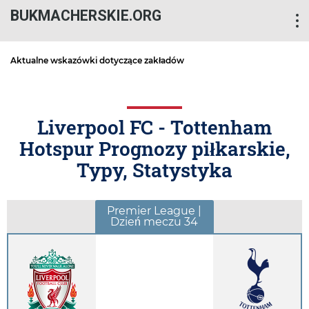
BUKMACHERSKIE.ORG
Aktualne wskazówki dotyczące zakładów
Liverpool FC - Tottenham
Hotspur Prognozy piłkarskie,
Typy, Statystyka
Premier League |
Dzień meczu 34