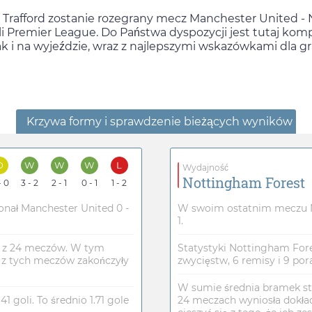
 Trafford zostanie rozegrany mecz Manchester United -
eli Premier League. Do Państwa dyspozycji jest tutaj ko
 i na wyjeździe, wraz z najlepszymi wskazówkami dla gr
Krzywa formy i sprawdzenie bieżących wyników
D
W
W
W
L
Wydajność
Nottingham Forest
- 0
3 - 2
2 - 1
0 - 1
1 - 2
nał Manchester United 0 -
W swoim ostatnim meczu No
1.
2 z 24 meczów. W tym
Statystyki Nottingham Fores
1 z tych meczów zakończyły
zwycięstw, 6 remisy i 9 pora
W sumie średnia bramek st
1 goli. To średnio 1.71 gole
24 meczach wyniosła dokład