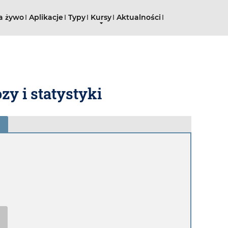
a żywo
Aplikacje
Typy
Kursy
Aktualności
y i statystyki