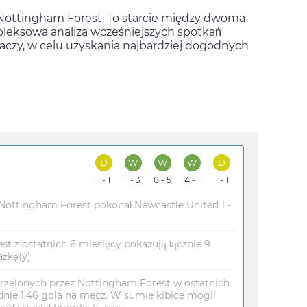
 Nottingham Forest. To starcie między dwoma
mpleksowa analiza wcześniejszych spotkań
aczy, w celu uzyskania najbardziej dogodnych
D
W
W
W
D
1 - 1
1 - 3
0 - 5
4 - 1
1 - 1
ttingham Forest pokonał Newcastle United 1 -
t z ostatnich 6 miesięcy pokazują łącznie 9
żkę(y).
rzelonych przez Nottingham Forest w ostatnich
nie 1.46 gola na mecz. W sumie kibice mogli