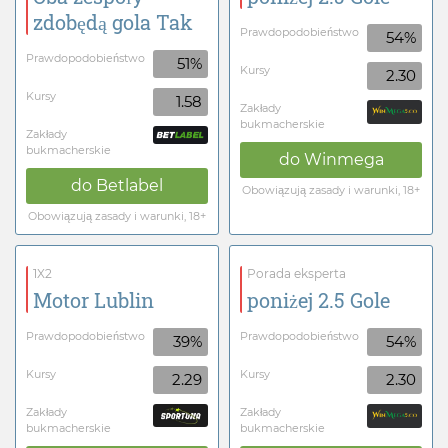
zdobędą gola Tak
Prawdopodobieństwo
54%
Prawdopodobieństwo
51%
Kursy
2.30
Kursy
1.58
Zakłady
bukmacherskie
Zakłady
bukmacherskie
do
Winmega
do
Betlabel
Obowiązują zasady i warunki, 18+
Obowiązują zasady i warunki, 18+
1X2
Porada eksperta
Motor Lublin
poniżej 2.5 Gole
Prawdopodobieństwo
Prawdopodobieństwo
39%
54%
Kursy
Kursy
2.29
2.30
Zakłady
Zakłady
bukmacherskie
bukmacherskie