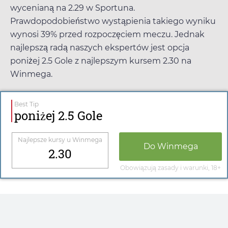
wycenianą na
2.29
w
Sportuna
.
Prawdopodobieństwo wystąpienia takiego wyniku
wynosi 39% przed rozpoczęciem meczu. Jednak
najlepszą radą naszych ekspertów jest opcja
poniżej 2.5 Gole z najlepszym kursem
2.30
na
Winmega
.
Best Tip
poniżej 2.5 Gole
Najlepsze kursy u
Winmega
Do
Winmega
2.30
Obowiązują zasady i warunki, 18+