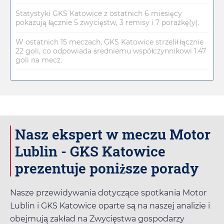
Statystyki GKS Katowice z ostatnich 6 miesięcy
pokazują łącznie 5 zwycięstw, 3 remisy i 7 porażkę(y).
W ostatnich 15 meczach, GKS Katowice strzelił łącznie
22 goli, co odpowiada średniemu współczynnikowi 1.47
goli na mecz.
Nasz ekspert w meczu Motor
Lublin - GKS Katowice
prezentuje poniższe porady
Nasze przewidywania dotyczące spotkania Motor
Lublin i GKS Katowice oparte są na naszej analizie i
obejmują zakład na Zwycięstwa gospodarzy