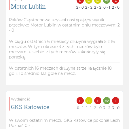
L
D
D
W
L
Motor Lublin
2 - 0
2 - 2
2 - 2
0 - 1
2 - 0
Raków Częstochowa uzyskał następujący wynik
przeciwko Motor Lublin w ostatnim dniu meczowym: 2
- 0
W ciągu ostatnich 6 miesięcy drużyna wygrała 5 z 16
meczów. W tym okresie 3 z tych meczów było
meczami u siebie. z tych meczów zakończyły się
porażką.
W ostatnich 16 meczach drużyna strzeliła łącznie 18
goli. To średnio 1.13 gole na mecz.
Wydajność
L
D
L
W
L
GKS Katowice
0 - 1
1 - 1
2 - 0
3 - 2
3 - 0
W swoim ostatnim meczu GKS Katowice pokonał Lech
Poznań 0 - 1.