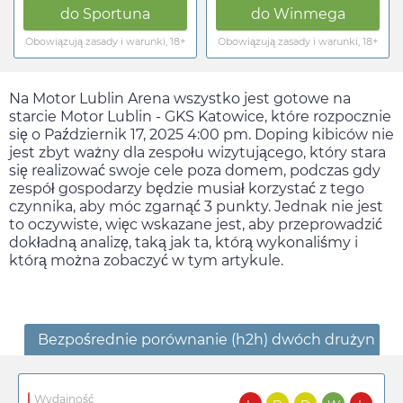
do
Sportuna
do
Winmega
Obowiązują zasady i warunki, 18+
Obowiązują zasady i warunki, 18+
Na Motor Lublin Arena wszystko jest gotowe na
starcie Motor Lublin - GKS Katowice, które rozpocznie
się o
Październik 17, 2025 4:00 pm
. Doping kibiców nie
jest zbyt ważny dla zespołu wizytującego, który stara
się realizować swoje cele poza domem, podczas gdy
zespół gospodarzy będzie musiał korzystać z tego
czynnika, aby móc zgarnąć 3 punkty. Jednak nie jest
to oczywiste, więc wskazane jest, aby przeprowadzić
dokładną analizę, taką jak ta, którą wykonaliśmy i
którą można zobaczyć w tym artykule.
Bezpośrednie porównanie (h2h) dwóch drużyn
Wydajność