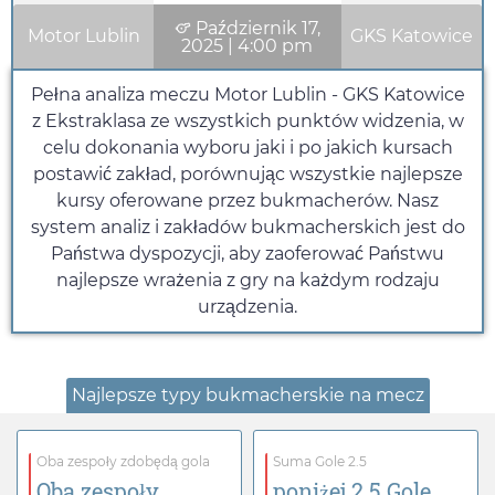
Październik 17,
Motor Lublin
GKS Katowice
2025
|
4:00 pm
Pełna analiza meczu Motor Lublin - GKS Katowice
z Ekstraklasa ze wszystkich punktów widzenia, w
celu dokonania wyboru jaki i po jakich kursach
postawić zakład, porównując wszystkie najlepsze
kursy oferowane przez bukmacherów. Nasz
system analiz i zakładów bukmacherskich jest do
Państwa dyspozycji, aby zaoferować Państwu
najlepsze wrażenia z gry na każdym rodzaju
urządzenia.
Najlepsze typy bukmacherskie na mecz
Oba zespoły zdobędą gola
Suma Gole 2.5
Oba zespoły
poniżej 2.5 Gole