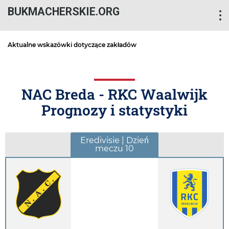
BUKMACHERSKIE.ORG
Aktualne wskazówki dotyczące zakładów
NAC Breda - RKC Waalwijk
Prognozy i statystyki
Eredivisie | Dzień
meczu 10