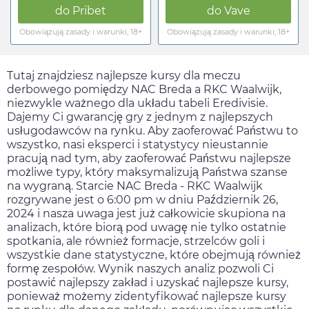
do
Pribet
do
Vave
Obowiązują zasady i warunki, 18+
Obowiązują zasady i warunki, 18+
Tutaj znajdziesz najlepsze kursy dla meczu
derbowego pomiędzy NAC Breda a RKC Waalwijk,
niezwykle ważnego dla układu tabeli Eredivisie.
Dajemy Ci gwarancję gry z jednym z najlepszych
usługodawców na rynku. Aby zaoferować Państwu to
wszystko, nasi eksperci i statystycy nieustannie
pracują nad tym, aby zaoferować Państwu najlepsze
możliwe typy, który maksymalizują Państwa szanse
na wygraną. Starcie NAC Breda - RKC Waalwijk
rozgrywane jest o
6:00 pm
w dniu
Październik 26,
2024
i nasza uwaga jest już całkowicie skupiona na
analizach, które biorą pod uwagę nie tylko ostatnie
spotkania, ale również formacje, strzelców goli i
wszystkie dane statystyczne, które obejmują również
formę zespołów. Wynik naszych analiz pozwoli Ci
postawić najlepszy zakład i uzyskać najlepsze kursy,
ponieważ możemy zidentyfikować najlepsze kursy