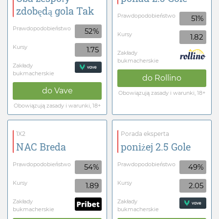
zdobędą gola Tak
Prawdopodobieństwo
51%
Prawdopodobieństwo
52%
Kursy
1.82
Kursy
1.75
Zakłady
bukmacherskie
Zakłady
bukmacherskie
do
Rollino
do
Vave
Obowiązują zasady i warunki, 18+
Obowiązują zasady i warunki, 18+
1X2
Porada eksperta
NAC Breda
poniżej 2.5 Gole
Prawdopodobieństwo
Prawdopodobieństwo
54%
49%
Kursy
Kursy
1.89
2.05
Zakłady
Zakłady
bukmacherskie
bukmacherskie