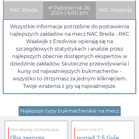
Październik 26,
NAC Breda
RKC Waalwijk
2024
|
6:00 pm
Wszystkie informacje potrzebne do postawienia
najlepszych zakładów na mecz NAC Breda - RKC
Waalwijk z Eredivisie opierają się na
szczegółowych statystykach i analizie przez
najlepszych obecnie dostępnych ekspertów w
dziedzinie zakładów. Skuteczne przewidywania i
kursy od najważniejszych bukmacherów -
wszystko to otrzymasz za jednym kliknięciem.
Twoje wrażenia z gry są najważniejsze.
Najlepsze typy bukmacherskie na mecz
Oba zespoły zdobędą gola
Suma Gole 2.5
Oba zespoły
ponad 2.5 Gole