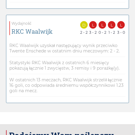
Wydajność
D
L
L
L
L
RKC Waalwijk
2 - 2
3 - 2
0 - 2
1 - 2
3 - 0
RKC Waalwijk uzyskał następujący wynik przeciwko
Twente Enschede w ostatnim dniu meczowym: 2 - 2.
Statystyki RKC Waalwijk z ostatnich 6 miesięcy
pokazują łącznie 1 zwycięstw, 3 remisy i 9 porażkę(y).
W ostatnich 13 meczach, RKC Waalwijk strzelił łącznie
16 goli, co odpowiada średniemu współczynnikowi 1.23
goli na mecz.