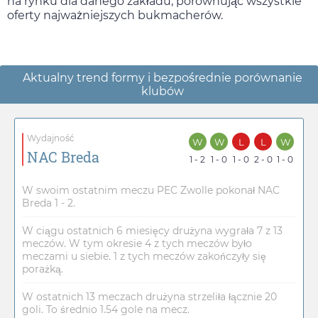
na rynku dla danego zakładu, porównując wszystkie
oferty najważniejszych bukmacherów.
Aktualny trend formy i bezpośrednie porównanie
klubów
Wydajność
W
W
L
L
W
NAC Breda
1 - 2
1 - 0
1 - 0
2 - 0
1 - 0
W swoim ostatnim meczu PEC Zwolle pokonał NAC
Breda 1 - 2.
W ciągu ostatnich 6 miesięcy drużyna wygrała 7 z 13
meczów. W tym okresie 4 z tych meczów było
meczami u siebie. 1 z tych meczów zakończyły się
porażką.
W ostatnich 13 meczach drużyna strzeliła łącznie 20
goli. To średnio 1.54 gole na mecz.