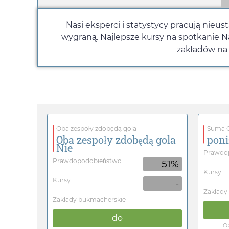
Nasi eksperci i statystycy pracują nieu
wygraną. Najlepsze kursy na spotkanie Na
zakładów na 
Oba zespoły zdobędą gola
Suma G
Oba zespoły zdobędą gola
poni
Nie
Prawdo
Prawdopodobieństwo
51%
Kursy
Kursy
-
Zakłady
Zakłady bukmacherskie
do
Ob