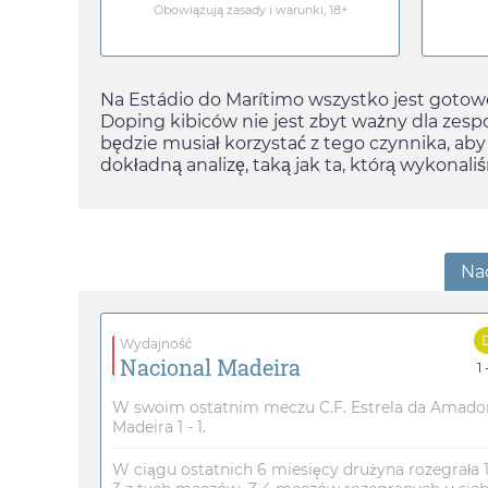
Obowiązują zasady i warunki, 18+
Na Estádio do Marítimo wszystko jest gotowe 
Doping kibiców nie jest zbyt ważny dla zesp
będzie musiał korzystać z tego czynnika, aby
dokładną analizę, taką jak ta, którą wykonal
Na
Wydajność
Nacional Madeira
1 
W swoim ostatnim meczu C.F. Estrela da Amador
Madeira 1 - 1.
W ciągu ostatnich 6 miesięcy drużyna rozegrała 