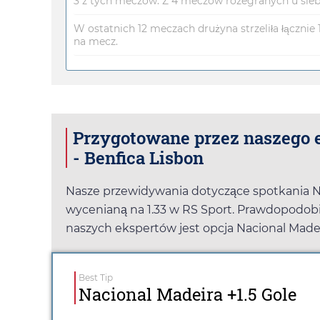
3 z tych meczów. Z 4 meczów rozegranych u siebie
W ostatnich 12 meczach drużyna strzeliła łącznie 1
na mecz.
Przygotowane przez naszego e
- Benfica Lisbon
Nasze przewidywania dotyczące spotkania Nac
wycenianą na
1.33
w
RS Sport
. Prawdopodobi
naszych ekspertów jest opcja Nacional Made
Best Tip
Nacional Madeira +1.5 Gole