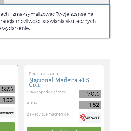
ładach i zmaksymalizować Twoje szanse na
warancja możliwości stawiania skutecznych
o wydarzenie.
Porada eksperta
Nacional Madeira +1.5
Gole
55%
Prawdopodobieństwo
70%
1.33
Kursy
1.82
Zakłady bukmacherskie