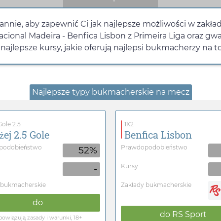
stannie, aby zapewnić Ci jak najlepsze możliwości w zak
cional Madeira - Benfica Lisbon z Primeira Liga oraz g
najlepsze kursy, jakie oferują najlepsi bukmacherzy na t
Najlepsze typy bukmacherskie na mecz
ole 2.5
1X2
żej 2.5 Gole
Benfica Lisbon
podobieństwo
Prawdopodobieństwo
52%
Kursy
-
 bukmacherskie
Zakłady bukmacherskie
do
do
RS Sport
owiązują zasady i warunki, 18+