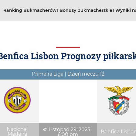
Ranking Bukmacherów
Bonusy bukmacherskie
Wyniki n
Benfica Lisbon Prognozy piłkarsk
Primeira Liga | Dzień meczu 12
Nacional
Listopad 29, 2025
|
Benfica Lisbo
Madeira
6:00 pm