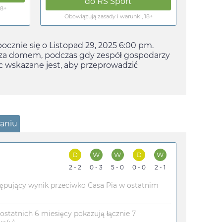
do
RS Sport
18+
Obowiązują zasady i warunki, 18+
pocznie się o
Listopad 29, 2025 6:00 pm
.
 poza domem, podczas gdy zespół gospodarzy
ęc wskazane jest, aby przeprowadzić
naniu
D
W
W
D
W
2 - 2
0 - 3
5 - 0
0 - 0
2 - 1
tępujący wynik przeciwko Casa Pia w ostatnim
 ostatnich 6 miesięcy pokazują łącznie 7