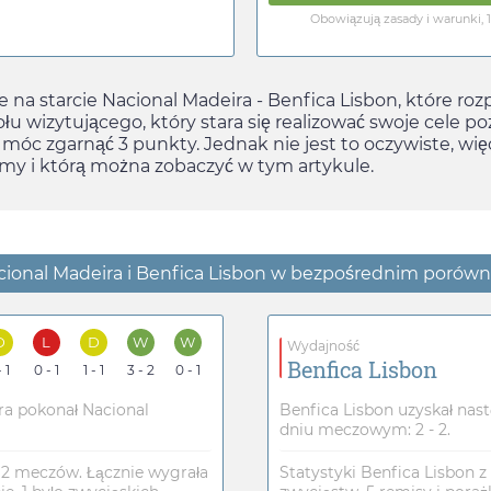
Obowiązują zasady i warunki, 
na starcie Nacional Madeira - Benfica Lisbon, które roz
ołu wizytującego, który stara się realizować swoje cele
 móc zgarnąć 3 punkty. Jednak nie jest to oczywiste, wi
iśmy i którą można zobaczyć w tym artykule.
cional Madeira i Benfica Lisbon w bezpośrednim porów
D
L
D
W
W
Wydajność
Benfica Lisbon
- 1
0 - 1
1 - 1
3 - 2
0 - 1
a pokonał Nacional
Benfica Lisbon uzyskał nas
dniu meczowym: 2 - 2.
12 meczów. Łącznie wygrała
Statystyki Benfica Lisbon z