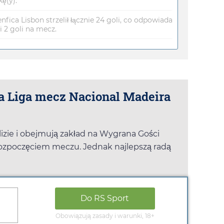
ę(y).
fica Lisbon strzelił łącznie 24 goli, co odpowiada
 2 goli na mecz.
ra Liga mecz Nacional Madeira
izie i obejmują zakład na Wygrana Gości
ozpoczęciem meczu. Jednak najlepszą radą
Do
RS Sport
Obowiązują zasady i warunki, 18+