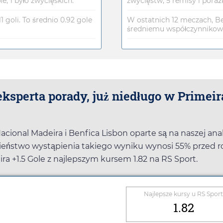
, 1 było zwycięskich.
zwycięstw, 5 remisy i porażk
1 goli. To średnio 0.92 gole
W ostatnich 12 meczach, Ben
średniemu współczynnikowi
ksperta porady, już niedługo w Primei
ional Madeira i Benfica Lisbon oparte są na naszej anal
eństwo wystąpienia takiego wyniku wynosi 55% przed r
ira +1.5 Gole z najlepszym kursem
1.82
na
RS Sport
.
Najlepsze kursy u
RS Sport
1.82