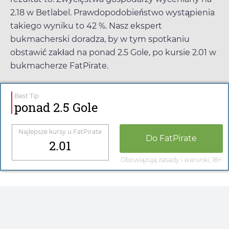
2.18
w
Betlabel
. Prawdopodobieństwo wystąpienia
takiego wyniku to 42 %. Nasz ekspert
bukmacherski doradza, by w tym spotkaniu
obstawić zakład na ponad 2.5 Gole, po kursie
2.01
w
bukmacherze
FatPirate
.
Best Tip
ponad 2.5 Gole
Najlepsze kursy u
FatPirate
Do
FatPirate
2.01
Obowiązują zasady i warunki, 18+