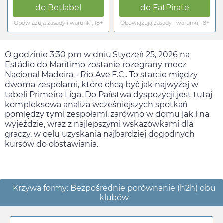
do
Betlabel
do
FatPirate
Obowiązują zasady i warunki, 18+
Obowiązują zasady i warunki, 18+
O godzinie
3:30 pm
w dniu
Styczeń 25, 2026
na
Estádio do Marítimo zostanie rozegrany mecz
Nacional Madeira - Rio Ave F.C.. To starcie między
dwoma zespołami, które chcą być jak najwyżej w
tabeli Primeira Liga. Do Państwa dyspozycji jest tutaj
kompleksowa analiza wcześniejszych spotkań
pomiędzy tymi zespołami, zarówno w domu jak i na
wyjeździe, wraz z najlepszymi wskazówkami dla
graczy, w celu uzyskania najbardziej dogodnych
kursów do obstawiania.
Krzywa formy: Bezpośrednie porównanie (h2h) obu
klubów