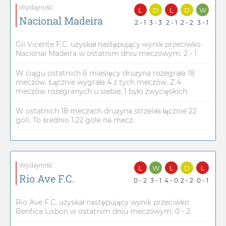
Wydajność
L
D
L
D
W
Nacional Madeira
2 - 1
3 - 3
2 - 1
2 - 2
3 - 1
Gil Vicente F.C. uzyskał następujący wynik przeciwko
Nacional Madeira w ostatnim dniu meczowym: 2 - 1
W ciągu ostatnich 6 miesięcy drużyna rozegrała 18
meczów. Łącznie wygrała 4 z tych meczów. Z 4
meczów rozegranych u siebie, 1 było zwycięskich.
W ostatnich 18 meczach drużyna strzeliła łącznie 22
goli. To średnio 1.22 gole na mecz.
Wydajność
L
W
L
D
L
Rio Ave F.C.
0 - 2
3 - 1
4 - 0
2 - 2
0 - 1
Rio Ave F.C. uzyskał następujący wynik przeciwko
Benfica Lisbon w ostatnim dniu meczowym: 0 - 2.