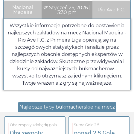
Nacional
Styczeń 25, 2026
|
Rio Ave F.C.
Madeira
3:30 pm
Wszystkie informacje potrzebne do postawienia
najlepszych zakładów na mecz Nacional Madeira -
Rio Ave F.C. z Primeira Liga opierają się na
szczegółowych statystykach i analizie przez
najlepszych obecnie dostępnych ekspertów w
dziedzinie zakładów. Skuteczne przewidywania i
kursy od najważniejszych bukmacherów -
wszystko to otrzymasz za jednym kliknięciem.
Twoje wrażenia z gry są najważniejsze.
Najlepsze typy bukmacherskie na mecz
Oba zespoły zdobędą gola
Suma Gole 2.5
Oba zespoły
ponad 2.5 Gole