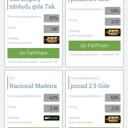
zdobędą gola Tak
Prawdopodobieństwo
53%
Prawdopodobieństwo
57%
Kursy
2.01
Kursy
1.81
Zakłady
bukmacherskie
Zakłady
bukmacherskie
do
FatPirate
do
FatPirate
Obowiązują zasady i warunki, 18+
Obowiązują zasady i warunki, 18+
1X2
Porada eksperta
Nacional Madeira
ponad 2.5 Gole
Prawdopodobieństwo
Prawdopodobieństwo
42%
53%
Kursy
Kursy
2.18
2.01
Zakłady
Zakłady
bukmacherskie
bukmacherskie