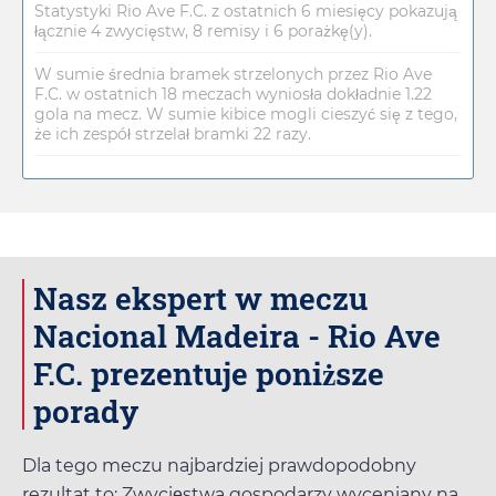
Statystyki Rio Ave F.C. z ostatnich 6 miesięcy pokazują
łącznie 4 zwycięstw, 8 remisy i 6 porażkę(y).
W sumie średnia bramek strzelonych przez Rio Ave
F.C. w ostatnich 18 meczach wyniosła dokładnie 1.22
gola na mecz. W sumie kibice mogli cieszyć się z tego,
że ich zespół strzelał bramki 22 razy.
Nasz ekspert w meczu
Nacional Madeira - Rio Ave
F.C. prezentuje poniższe
porady
Dla tego meczu najbardziej prawdopodobny
rezultat to: Zwycięstwa gospodarzy wyceniany na