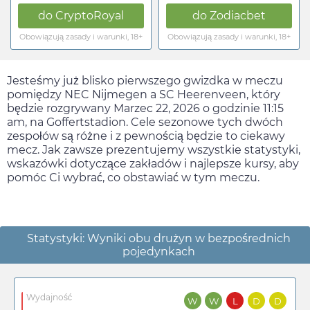
do
CryptoRoyal
do
Zodiacbet
Obowiązują zasady i warunki, 18+
Obowiązują zasady i warunki, 18+
Jesteśmy już blisko pierwszego gwizdka w meczu
pomiędzy NEC Nijmegen a SC Heerenveen, który
będzie rozgrywany
Marzec 22, 2026
o godzinie
11:15
am
, na Goffertstadion. Cele sezonowe tych dwóch
zespołów są różne i z pewnością będzie to ciekawy
mecz. Jak zawsze prezentujemy wszystkie statystyki,
wskazówki dotyczące zakładów i najlepsze kursy, aby
pomóc Ci wybrać, co obstawiać w tym meczu.
Statystyki: Wyniki obu drużyn w bezpośrednich
pojedynkach
Wydajność
W
W
L
D
D