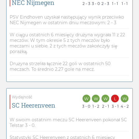
NEC Nijmegen
2 - 3
3 - 0
2 - 3
1 - 1
1 - 1
PSV Eindhoven uzyskał następujący wynik przeciwko
NEC Nijmegen w ostatnim dniu meczowym: 2 - 3
W ciągu ostatnich 6 miesięcy drużyna wygrała 11 z 22
meczów. W tym okresie 5 z tych meczów było
meczami u siebie. 2 z tych meczów zakończyły się
porażką.
Drużyna strzeliła łącznie 22 goli w ostatnich 50
meczach. To średnio 2.27 gole na mecz.
Wydajność
W
W
W
L
W
SC Heerenveen
3 - 0
1 - 2
2 - 1
3 - 1
4 - 2
W swoim ostatnim meczu SC Heerenveen pokonał SC
Telstar 3 - 0.
Statystyki SC Heerenveen z ostatnich 6 miesięcy