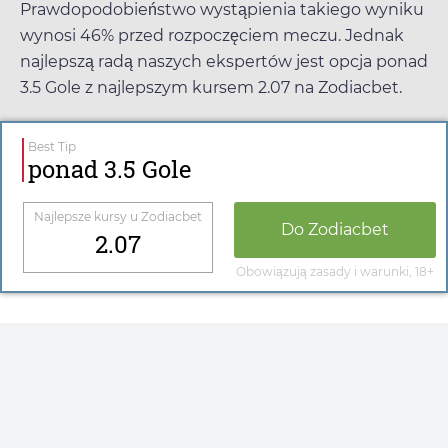
Prawdopodobieństwo wystąpienia takiego wyniku
wynosi 46% przed rozpoczęciem meczu. Jednak
najlepszą radą naszych ekspertów jest opcja ponad
3.5 Gole z najlepszym kursem
2.07
na
Zodiacbet
.
Best Tip
ponad 3.5 Gole
Najlepsze kursy u
Zodiacbet
Do
Zodiacbet
2.07
Obowiązują zasady i warunki, 18+