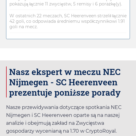
pokazują łącznie 11 zwycięstw, 5 remisy i 6 porażkę(y).
W ostatnich 22 meczach, SC Heerenveen strzelił łącznie
42 goli, co odpowiada średniemu współczynnikowi 1.91
goli na mecz.
Nasz ekspert w meczu NEC
Nijmegen - SC Heerenveen
prezentuje poniższe porady
Nasze przewidywania dotyczące spotkania NEC
Nijmegen i SC Heerenveen oparte są na naszej
analizie i obejmują zakład na Zwycięstwa
gospodarzy wycenianą na
1.70
w
CryptoRoyal
.