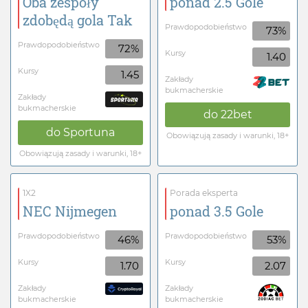
Oba zespoły
ponad 2.5 Gole
zdobędą gola Tak
Prawdopodobieństwo
73%
Prawdopodobieństwo
72%
Kursy
1.40
Kursy
1.45
Zakłady
bukmacherskie
Zakłady
bukmacherskie
do
22bet
do
Sportuna
Obowiązują zasady i warunki, 18+
Obowiązują zasady i warunki, 18+
1X2
Porada eksperta
NEC Nijmegen
ponad 3.5 Gole
Prawdopodobieństwo
Prawdopodobieństwo
46%
53%
Kursy
Kursy
1.70
2.07
Zakłady
Zakłady
bukmacherskie
bukmacherskie