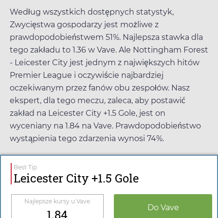
Według wszystkich dostępnych statystyk,
Zwycięstwa gospodarzy jest możliwe z
prawdopodobieństwem 51%. Najlepsza stawka dla
tego zakładu to
1.36
w
Vave
. Ale Nottingham Forest
- Leicester City jest jednym z największych hitów
Premier League i oczywiście najbardziej
oczekiwanym przez fanów obu zespołów. Nasz
ekspert, dla tego meczu, zaleca, aby postawić
zakład na Leicester City +1.5 Gole, jest on
wyceniany na
1.84
na
Vave
. Prawdopodobieństwo
wystąpienia tego zdarzenia wynosi 74%.
Best Tip
Leicester City +1.5 Gole
Najlepsze kursy u
Vave
Do
Vave
1.84