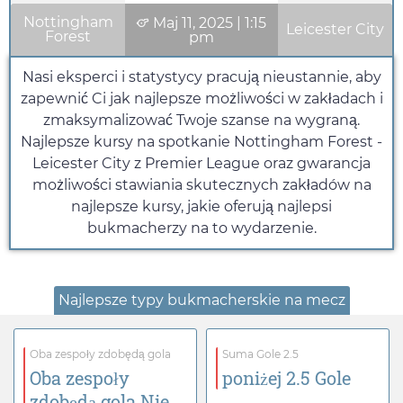
Nottingham
Maj 11, 2025
|
1:15
Leicester City
Forest
pm
Nasi eksperci i statystycy pracują nieustannie, aby
zapewnić Ci jak najlepsze możliwości w zakładach i
zmaksymalizować Twoje szanse na wygraną.
Najlepsze kursy na spotkanie Nottingham Forest -
Leicester City z Premier League oraz gwarancja
możliwości stawiania skutecznych zakładów na
najlepsze kursy, jakie oferują najlepsi
bukmacherzy na to wydarzenie.
Najlepsze typy bukmacherskie na mecz
Oba zespoły zdobędą gola
Suma Gole 2.5
Oba zespoły
poniżej 2.5 Gole
zdobędą gola Nie