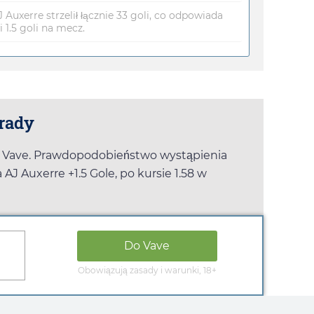
Auxerre strzelił łącznie 33 goli, co odpowiada
1.5 goli na mecz.
orady
w
Vave
. Prawdopodobieństwo wystąpienia
AJ Auxerre +1.5 Gole, po kursie
1.58
w
Do
Vave
Obowiązują zasady i warunki, 18+