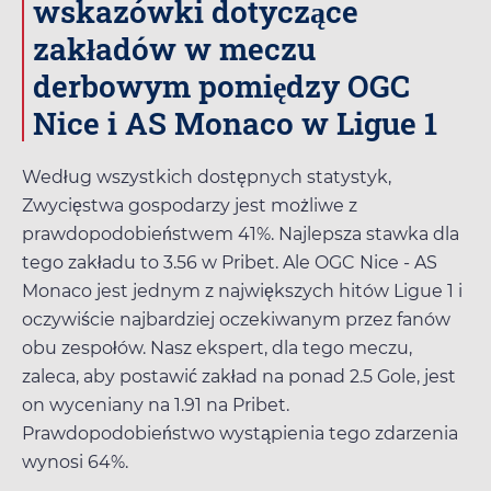
wskazówki dotyczące
zakładów w meczu
derbowym pomiędzy OGC
Nice i AS Monaco w Ligue 1
Według wszystkich dostępnych statystyk,
Zwycięstwa gospodarzy jest możliwe z
prawdopodobieństwem 41%. Najlepsza stawka dla
tego zakładu to
3.56
w
Pribet
. Ale OGC Nice - AS
Monaco jest jednym z największych hitów Ligue 1 i
oczywiście najbardziej oczekiwanym przez fanów
obu zespołów. Nasz ekspert, dla tego meczu,
zaleca, aby postawić zakład na ponad 2.5 Gole, jest
on wyceniany na
1.91
na
Pribet
.
Prawdopodobieństwo wystąpienia tego zdarzenia
wynosi 64%.