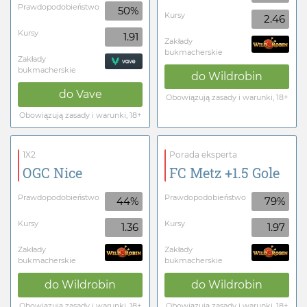
Prawdopodobieństwo
50%
Kursy
2.46
Kursy
1.91
Zakłady
bukmacherskie
Zakłady
bukmacherskie
do
Wildrobin
do
Vave
Obowiązują zasady i warunki, 18+
Obowiązują zasady i warunki, 18+
1X2
Porada eksperta
OGC Nice
FC Metz +1.5 Gole
Prawdopodobieństwo
Prawdopodobieństwo
44%
79%
Kursy
Kursy
1.36
1.97
Zakłady
Zakłady
bukmacherskie
bukmacherskie
do
Wildrobin
do
Wildrobin
Obowiązują zasady i warunki, 18+
Obowiązują zasady i warunki, 18+