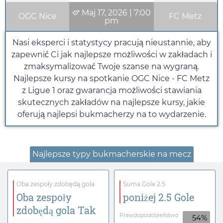
Maj 17, 2026
|
7:00
OGC Nice
FC Metz
pm
Nasi eksperci i statystycy pracują nieustannie, aby
zapewnić Ci jak najlepsze możliwości w zakładach i
zmaksymalizować Twoje szanse na wygraną.
Najlepsze kursy na spotkanie OGC Nice - FC Metz
z Ligue 1 oraz gwarancja możliwości stawiania
skutecznych zakładów na najlepsze kursy, jakie
oferują najlepsi bukmacherzy na to wydarzenie.
Najlepsze typy bukmacherskie na mecz
Oba zespoły zdobędą gola
Suma Gole 2.5
Oba zespoły
poniżej 2.5 Gole
zdobędą gola Tak
Prawdopodobieństwo
54%