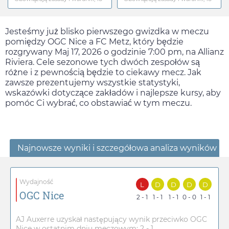
Jesteśmy już blisko pierwszego gwizdka w meczu
pomiędzy OGC Nice a FC Metz, który będzie
rozgrywany
Maj 17, 2026
o godzinie
7:00 pm
, na Allianz
Riviera. Cele sezonowe tych dwóch zespołów są
różne i z pewnością będzie to ciekawy mecz. Jak
zawsze prezentujemy wszystkie statystyki,
wskazówki dotyczące zakładów i najlepsze kursy, aby
pomóc Ci wybrać, co obstawiać w tym meczu.
Najnowsze wyniki i szczegółowa analiza wyników
Wydajność
L
D
D
D
D
OGC Nice
2 - 1
1 - 1
1 - 1
0 - 0
1 - 1
AJ Auxerre uzyskał następujący wynik przeciwko OGC
Nice w ostatnim dniu meczowym: 2 - 1