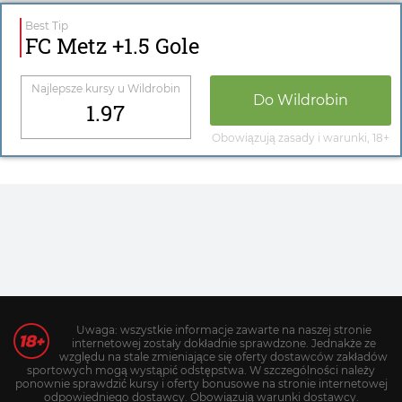
Best Tip
FC Metz +1.5 Gole
Najlepsze kursy u
Wildrobin
Do
Wildrobin
1.97
Obowiązują zasady i warunki, 18+
Uwaga: wszystkie informacje zawarte na naszej stronie
internetowej zostały dokładnie sprawdzone. Jednakże ze
względu na stale zmieniające się oferty dostawców zakładów
sportowych mogą wystąpić odstępstwa. W szczególności należy
ponownie sprawdzić kursy i oferty bonusowe na stronie internetowej
odpowiedniego dostawcy. Obowiązują warunki dostawcy.