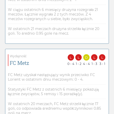
W ciągu ostatnich 6 miesięcy drużyna rozegrała 21
meczów. Łącznie wygrała 2 z tych meczów. Z 4
meczów rozegranych u siebie, było zwycięskich.
W ostatnich 21 meczach drużyna strzeliła łącznie 20
goli. To średnio 0.95 gole na mecz.
Wydajność
L
L
D
L
L
FC Metz
0 - 4
1 - 2
4 - 4
1 - 3
3 - 1
FC Metz uzyskał następujący wynik przeciwko FC
Lorient w ostatnim dniu meczowym: 0 - 4.
Statystyki FC Metz z ostatnich 6 miesięcy pokazują
łącznie zwycięstw, 5 remisy i 15 porażkę(y).
W ostatnich 20 meczach, FC Metz strzelił łącznie 17
goli, co odpowiada średniemu współczynnikowi 0.85
goli na mecz.