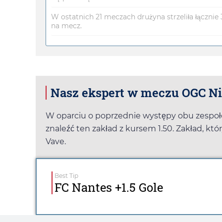
W ostatnich 21 meczach drużyna strzeliła łącznie 3
na mecz.
Nasz ekspert w meczu OGC Nic
W oparciu o poprzednie występy obu zespoł
znaleźć ten zakład z kursem
1.50
. Zakład, k
Vave
.
Best Tip
FC Nantes +1.5 Gole