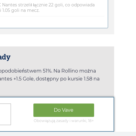
Nantes strzelił łącznie 22 goli, co odpowiada
1.05 goli na mecz.
ady
wdopodobieństwem 51%. Na
Rollino
można
tes +1.5 Gole, dostępny po kursie
1.58
na
Do
Vave
Obowiązują zasady i warunki, 18+