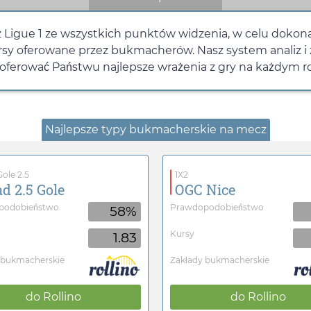
 Ligue 1 ze wszystkich punktów widzenia, w celu dokonan
ursy oferowane przez bukmacherów. Nasz system analiz 
aoferować Państwu najlepsze wrażenia z gry na każdym r
Najlepsze typy bukmacherskie na mecz
ole 2.5
1X2
d 2.5 Gole
OGC Nice
podobieństwo
Prawdopodobieństwo
58%
Kursy
1.83
 bukmacherskie
Zakłady bukmacherskie
do
Rollino
do
Rollino