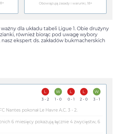
18+
Obowiązują zasady i warunki, 18+
 ważny dla układu tabeli Ligue 1. Obie drużyny
zianki, również biorąc pod uwagę wybory
, nasz ekspert ds. zakładów bukmacherskich
L
W
L
L
W
3 - 2
1 - 0
0 - 1
2 - 0
3 - 1
Nantes pokonał Le Havre A.C. 3 - 2.
tnich 6 miesięcy pokazują łącznie 4 zwycięstw, 6