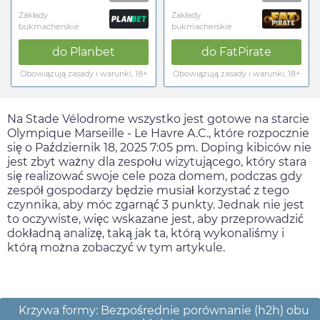
Zakłady
Zakłady
bukmacherskie
bukmacherskie
do
Planbet
do
FatPirate
Obowiązują zasady i warunki, 18+
Obowiązują zasady i warunki, 18+
Na Stade Vélodrome wszystko jest gotowe na starcie
Olympique Marseille - Le Havre A.C., które rozpocznie
się o
Październik 18, 2025 7:05 pm
. Doping kibiców nie
jest zbyt ważny dla zespołu wizytującego, który stara
się realizować swoje cele poza domem, podczas gdy
zespół gospodarzy będzie musiał korzystać z tego
czynnika, aby móc zgarnąć 3 punkty. Jednak nie jest
to oczywiste, więc wskazane jest, aby przeprowadzić
dokładną analizę, taką jak ta, którą wykonaliśmy i
którą można zobaczyć w tym artykule.
Krzywa formy: Bezpośrednie porównanie (h2h) obu