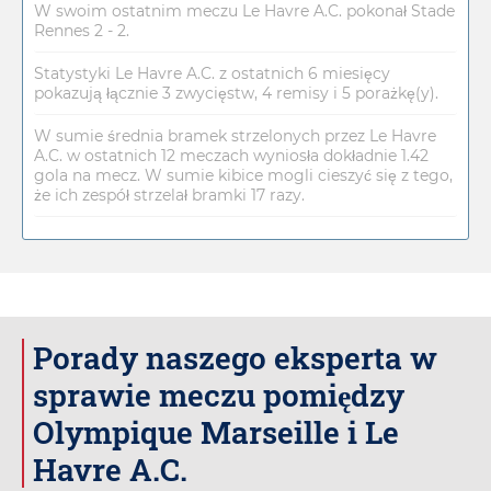
W swoim ostatnim meczu Le Havre A.C. pokonał Stade
Rennes 2 - 2.
Statystyki Le Havre A.C. z ostatnich 6 miesięcy
pokazują łącznie 3 zwycięstw, 4 remisy i 5 porażkę(y).
W sumie średnia bramek strzelonych przez Le Havre
A.C. w ostatnich 12 meczach wyniosła dokładnie 1.42
gola na mecz. W sumie kibice mogli cieszyć się z tego,
że ich zespół strzelał bramki 17 razy.
Porady naszego eksperta w
sprawie meczu pomiędzy
Olympique Marseille i Le
Havre A.C.