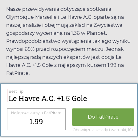
Nasze przewidywania dotyczące spotkania
Olympique Marseille i Le Havre A.C. oparte są na
naszej analizie i obejmują zakład na Zwycięstwa
gospodarzy wycenianą na
1.36
w
Planbet
.
Prawdopodobieństwo wystąpienia takiego wyniku
wynosi 65% przed rozpoczęciem meczu. Jednak
najlepszą radą naszych ekspertów jest opcja Le
Havre A.C. +1.5 Gole z najlepszym kursem
1.99
na
FatPirate
.
Best Tip
Le Havre A.C. +1.5 Gole
Najlepsze kursy u
FatPirate
Do
FatPirate
1.99
Obowiązują zasady i warunki, 18+