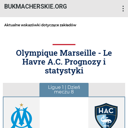
BUKMACHERSKIE.ORG
Aktualne wskazówki dotyczące zakładów
Olympique Marseille - Le
Havre A.C. Prognozy i
statystyki
Ligue 1 | Dzień
meczu 8