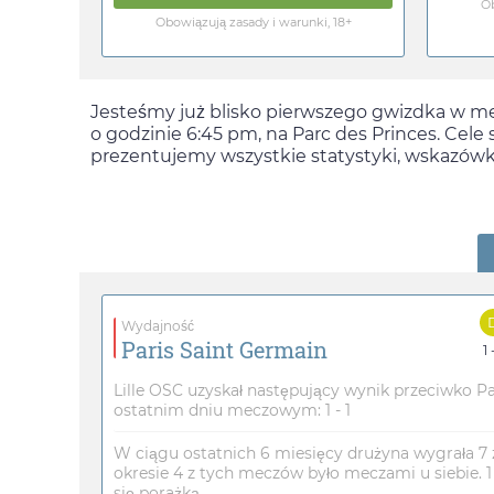
Ob
Obowiązują zasady i warunki, 18+
Jesteśmy już blisko pierwszego gwizdka w me
o godzinie
6:45 pm
, na Parc des Princes. Cel
prezentujemy wszystkie statystyki, wskazówk
Wydajność
Paris Saint Germain
1 
Lille OSC uzyskał następujący wynik przeciwko P
ostatnim dniu meczowym: 1 - 1
W ciągu ostatnich 6 miesięcy drużyna wygrała 7
okresie 4 z tych meczów było meczami u siebie. 
się porażką.