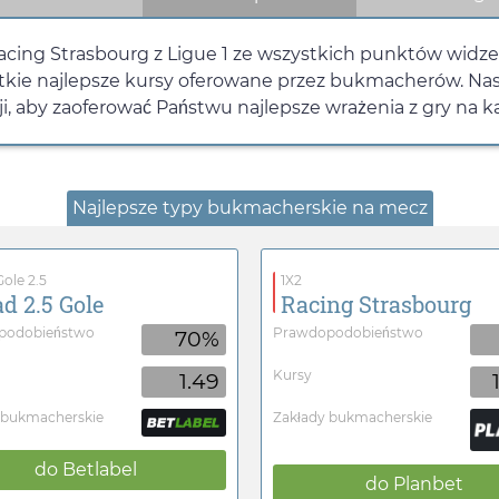
acing Strasbourg z Ligue 1 ze wszystkich punktów widzen
tkie najlepsze kursy oferowane przez bukmacherów. Na
i, aby zaoferować Państwu najlepsze wrażenia z gry na 
Najlepsze typy bukmacherskie na mecz
ole 2.5
1X2
d 2.5 Gole
Racing Strasbourg
podobieństwo
Prawdopodobieństwo
70%
Kursy
1.49
 bukmacherskie
Zakłady bukmacherskie
do
Betlabel
do
Planbet