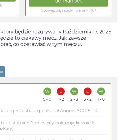
do
Planbet
18+
Obowiązują zasady i warunki, 18+
 który będzie rozgrywany
Październik 17, 2025
będzie to ciekawy mecz. Jak zawsze
ybrać, co obstawiać w tym meczu.
ów
W
L
W
L
W
5 - 0
1 - 2
2 - 3
3 - 2
1 - 0
cing Strasbourg pokonał Angers SCO 5 - 0.
g z ostatnich 6 miesięcy pokazują łącznie 6
żkę(y).