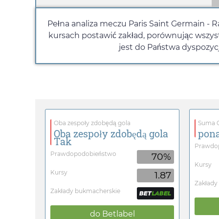
Pełna analiza meczu Paris Saint Germain - R
kursach postawić zakład, porównując wszys
jest do Państwa dyspozycj
Oba zespoły zdobędą gola
Suma G
Oba zespoły zdobędą gola
pona
Tak
Prawdo
Prawdopodobieństwo
70%
Kursy
Kursy
1.87
Zakłady
Zakłady bukmacherskie
do
Betlabel