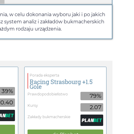
ia, w celu dokonania wyboru jaki i po jakich
sz system analiz i zakładów bukmacherskich
każdym rodzaju urządzenia.
Porada eksperta
Racing Strasbourg +1.5
Gole
39%
Prawdopodobieństwo
79%
10.40
Kursy
2.07
Zakłady bukmacherskie