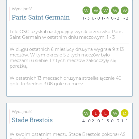
Wydajność
W
W
W
W
W
Paris Saint Germain
1 - 3
6 - 0
1 - 4
0 - 2
1 - 2
Lille OSC uzyskał następujący wynik przeciwko Paris
Saint Germain w ostatnim dniu meczowym: 1 - 3
W ciągu ostatnich 6 miesięcy drużyna wygrała 9 z 13
meczów. W tym okresie 5 z tych meczów było
meczami u siebie. 1 z tych meczów zakończyły się
porażką.
W ostatnich 13 meczach drużyna strzeliła łącznie 40
goli. To średnio 3.08 gole na mecz.
Wydajność
W
L
L
W
D
Stade Brestois
4 - 0
2 - 0
1 - 5
0 - 3
1 - 1
W swoim ostatnim meczu Stade Brestois pokonał AS