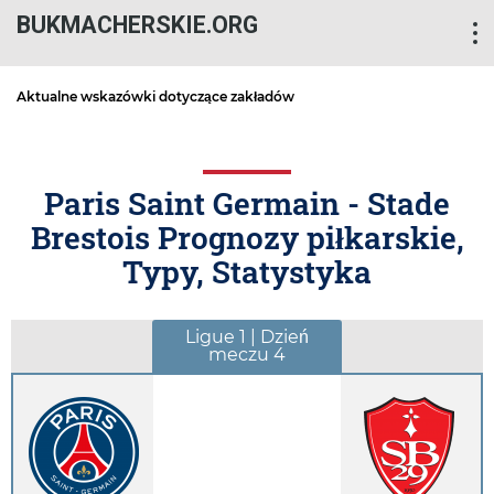
BUKMACHERSKIE.ORG
Aktualne wskazówki dotyczące zakładów
Paris Saint Germain - Stade
Brestois Prognozy piłkarskie,
Typy, Statystyka
Ligue 1 | Dzień
meczu 4