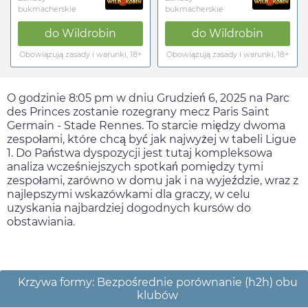
bukmacherskie
bukmacherskie
do
Wildrobin
do
Wildrobin
Obowiązują zasady i warunki, 18+
Obowiązują zasady i warunki, 18+
O godzinie
8:05 pm
w dniu
Grudzień 6, 2025
na Parc
des Princes zostanie rozegrany mecz Paris Saint
Germain - Stade Rennes. To starcie między dwoma
zespołami, które chcą być jak najwyżej w tabeli Ligue
1. Do Państwa dyspozycji jest tutaj kompleksowa
analiza wcześniejszych spotkań pomiędzy tymi
zespołami, zarówno w domu jak i na wyjeździe, wraz z
najlepszymi wskazówkami dla graczy, w celu
uzyskania najbardziej dogodnych kursów do
obstawiania.
Krzywa formy: Bezpośrednie porównanie (h2h) obu
klubów