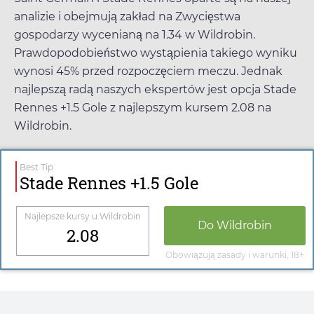
analizie i obejmują zakład na Zwycięstwa
gospodarzy wycenianą na
1.34
w
Wildrobin
.
Prawdopodobieństwo wystąpienia takiego wyniku
wynosi 45% przed rozpoczęciem meczu. Jednak
najlepszą radą naszych ekspertów jest opcja Stade
Rennes +1.5 Gole z najlepszym kursem
2.08
na
Wildrobin
.
Best Tip
Stade Rennes +1.5 Gole
Najlepsze kursy u
Wildrobin
Do
Wildrobin
2.08
Obowiązują zasady i warunki, 18+