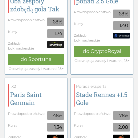
Oba zespoły
ponad 2.5 Gole
zdobędą gola Tak
Prawdopodobieństwo
68%
Prawdopodobieństwo
68%
Kursy
1.40
Kursy
1.74
Zakłady
bukmacherskie
Zakłady
bukmacherskie
do
CryptoRoyal
do
Sportuna
Obowiązują zasady i warunki, 18+
Obowiązują zasady i warunki, 18+
1X2
Porada eksperta
Paris Saint
Stade Rennes +1.5
Germain
Gole
Prawdopodobieństwo
Prawdopodobieństwo
45%
75%
Kursy
Kursy
1.34
2.08
Zakłady
Zakłady