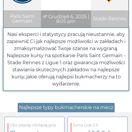
Paris Saint
Grudzień 6, 2025
|
Stade Rennes
Germain
8:05 pm
Nasi eksperci i statystycy pracują nieustannie, aby
zapewnić Ci jak najlepsze możliwości w zakładach i
zmaksymalizować Twoje szanse na wygraną.
Najlepsze kursy na spotkanie Paris Saint Germain -
Stade Rennes z Ligue 1 oraz gwarancja możliwości
stawiania skutecznych zakładów na najlepsze
kursy, jakie oferują najlepsi bukmacherzy na to
wydarzenie.
Najlepsze typy bukmacherskie na mecz
Oba zespoły zdobędą gola
Suma Gole 2.5