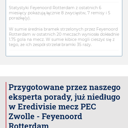
Statystyki Feyenoord Rotterdam z ostatnich 6
miesięcy pokazują łącznie 8 zwycięstw, 7 remisy i 5
porażkę(y).
W sumie średnia bramek strzelonych przez Feyenoord
Rotterdam w ostatnich 20 meczach wyniosła dokładnie
1.75 gola na mecz. W sumie kibice mogli cieszyć się z
tego, że ich zespół strzelał bramki 35 razy.
Przygotowane przez naszego
eksperta porady, już niedługo
w Eredivisie mecz PEC
Zwolle - Feyenoord
Rotterdam