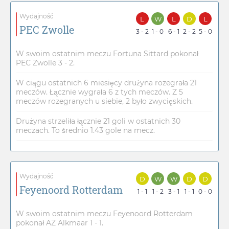
Wydajność
L
W
L
D
L
PEC Zwolle
3 - 2
1 - 0
6 - 1
2 - 2
5 - 0
W swoim ostatnim meczu Fortuna Sittard pokonał
PEC Zwolle 3 - 2.
W ciągu ostatnich 6 miesięcy drużyna rozegrała 21
meczów. Łącznie wygrała 6 z tych meczów. Z 5
meczów rozegranych u siebie, 2 było zwycięskich.
Drużyna strzeliła łącznie 21 goli w ostatnich 30
meczach. To średnio 1.43 gole na mecz.
Wydajność
D
W
W
D
D
Feyenoord Rotterdam
1 - 1
1 - 2
3 - 1
1 - 1
0 - 0
W swoim ostatnim meczu Feyenoord Rotterdam
pokonał AZ Alkmaar 1 - 1.