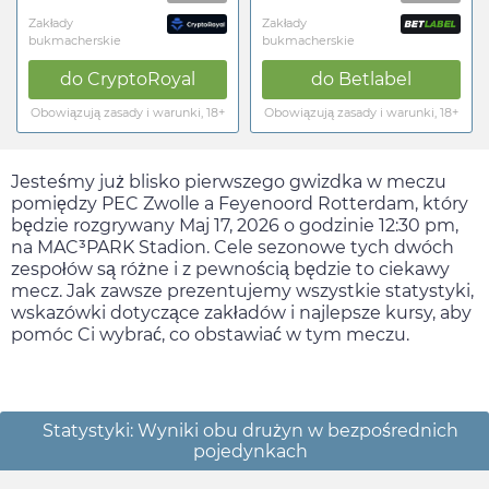
Zakłady
Zakłady
bukmacherskie
bukmacherskie
do
CryptoRoyal
do
Betlabel
Obowiązują zasady i warunki, 18+
Obowiązują zasady i warunki, 18+
Jesteśmy już blisko pierwszego gwizdka w meczu
pomiędzy PEC Zwolle a Feyenoord Rotterdam, który
będzie rozgrywany
Maj 17, 2026
o godzinie
12:30 pm
,
na MAC³PARK Stadion. Cele sezonowe tych dwóch
zespołów są różne i z pewnością będzie to ciekawy
mecz. Jak zawsze prezentujemy wszystkie statystyki,
wskazówki dotyczące zakładów i najlepsze kursy, aby
pomóc Ci wybrać, co obstawiać w tym meczu.
Statystyki: Wyniki obu drużyn w bezpośrednich
pojedynkach