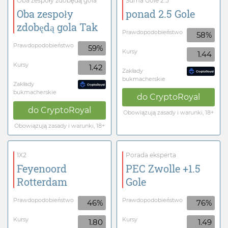
Oba zespoły zdobędą gola
Suma Gole 2.5
Oba zespoły
ponad 2.5 Gole
zdobędą gola Tak
Prawdopodobieństwo
58%
Prawdopodobieństwo
59%
Kursy
1.44
Kursy
1.42
Zakłady
bukmacherskie
Zakłady
bukmacherskie
do
CryptoRoyal
do
CryptoRoyal
Obowiązują zasady i warunki, 18+
Obowiązują zasady i warunki, 18+
1X2
Porada eksperta
Feyenoord
PEC Zwolle +1.5
Rotterdam
Gole
Prawdopodobieństwo
Prawdopodobieństwo
46%
76%
Kursy
Kursy
1.80
1.49