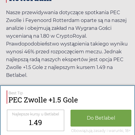
Nasze przewidywania dotyczące spotkania PEC
Zwolle i Feyenoord Rotterdam oparte są na naszej
analizie i obejmują zakład na Wygrana Gości
wycenianą na
1.80
w
CryptoRoyal
.
Prawdopodobieństwo wystąpienia takiego wyniku
wynosi 46% przed rozpoczęciem meczu. Jednak
najlepszą radą naszych ekspertów jest opcja PEC
Zwolle +1.5 Gole z najlepszym kursem
1.49
na
Betlabel
.
Best Tip
PEC Zwolle +1.5 Gole
Najlepsze kursy u
Betlabel
Do
Betlabel
1.49
Obowiązują zasady i warunki, 18+