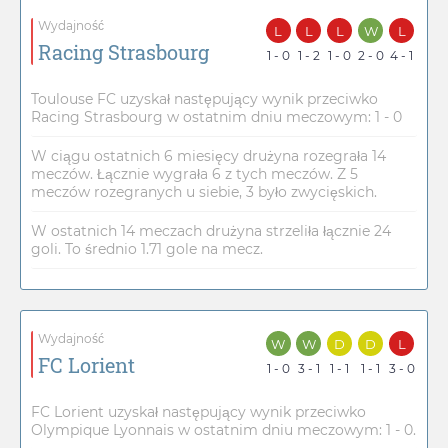
Wydajność
L
L
L
W
L
Racing Strasbourg
1 - 0
1 - 2
1 - 0
2 - 0
4 - 1
Toulouse FC uzyskał następujący wynik przeciwko
Racing Strasbourg w ostatnim dniu meczowym: 1 - 0
W ciągu ostatnich 6 miesięcy drużyna rozegrała 14
meczów. Łącznie wygrała 6 z tych meczów. Z 5
meczów rozegranych u siebie, 3 było zwycięskich.
W ostatnich 14 meczach drużyna strzeliła łącznie 24
goli. To średnio 1.71 gole na mecz.
Wydajność
W
W
D
D
L
FC Lorient
1 - 0
3 - 1
1 - 1
1 - 1
3 - 0
FC Lorient uzyskał następujący wynik przeciwko
Olympique Lyonnais w ostatnim dniu meczowym: 1 - 0.