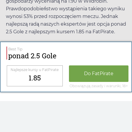
gospodarzy wycenianą na
1.90
w
Wildrobin
.
Prawdopodobieństwo wystąpienia takiego wyniku
wynosi 53% przed rozpoczęciem meczu. Jednak
najlepszą radą naszych ekspertów jest opcja ponad
2.5 Gole z najlepszym kursem
1.85
na
FatPirate
.
Best Tip
ponad 2.5 Gole
Najlepsze kursy u
FatPirate
Do
FatPirate
1.85
Obowiązują zasady i warunki, 18+