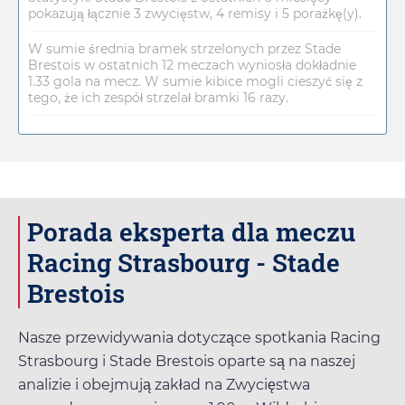
pokazują łącznie 3 zwycięstw, 4 remisy i 5 porażkę(y).
W sumie średnia bramek strzelonych przez Stade
Brestois w ostatnich 12 meczach wyniosła dokładnie
1.33 gola na mecz. W sumie kibice mogli cieszyć się z
tego, że ich zespół strzelał bramki 16 razy.
Porada eksperta dla meczu
Racing Strasbourg - Stade
Brestois
Nasze przewidywania dotyczące spotkania Racing
Strasbourg i Stade Brestois oparte są na naszej
analizie i obejmują zakład na Zwycięstwa