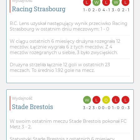
Wydajność
L
W
L
W
L
Racing Strasbourg
1 - 0
2 - 0
4 - 1
3 - 0
2 - 1
R.C. Lens uzyskał następujący wynik przeciwko Racing
Strasbourg w ostatnim dniu meczowym: 1 - 0
W ciągu ostatnich 6 miesięcy drużyna rozegrała 12
meczów. Łącznie wygrała 6 z tych meczów. Z 4
meczów rozegranych u siebie, 3 było zwycięskich.
Drużyna strzeliła łącznie 12 goli w ostatnich 23
meczach. To średnio 1.92 gole na mecz.
Wydajność
W
L
D
L
L
Stade Brestois
3 - 2
3 - 0
0 - 0
1 - 0
0 - 3
W swoim ostatnim meczu Stade Brestois pokonał FC
Metz 3 - 2.
Statystyki Stade Brestois z ostatnich 6 miesięcy