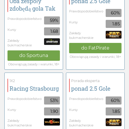
Oba zespoły
ponad 2.5 Gole
zdobędą gola Tak
Prawdopodobieństwo
60%
Prawdopodobieństwo
59%
Kursy
1.85
Kursy
1.68
Zakłady
bukmacherskie
Zakłady
bukmacherskie
do
FatPirate
do
Sportuna
Obowiązują zasady i warunki, 18+
Obowiązują zasady i warunki, 18+
1X2
Porada eksperta
Racing Strasbourg
ponad 2.5 Gole
Prawdopodobieństwo
Prawdopodobieństwo
53%
60%
Kursy
Kursy
1.90
1.85
Zakłady
Zakłady
bukmacherskie
bukmacherskie