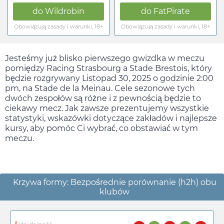
do
Wildrobin
do
FatPirate
Obowiązują zasady i warunki, 18+
Obowiązują zasady i warunki, 18+
Jesteśmy już blisko pierwszego gwizdka w meczu
pomiędzy Racing Strasbourg a Stade Brestois, który
będzie rozgrywany
Listopad 30, 2025
o godzinie
2:00
pm
, na Stade de la Meinau. Cele sezonowe tych
dwóch zespołów są różne i z pewnością będzie to
ciekawy mecz. Jak zawsze prezentujemy wszystkie
statystyki, wskazówki dotyczące zakładów i najlepsze
kursy, aby pomóc Ci wybrać, co obstawiać w tym
meczu.
Krzywa formy: Bezpośrednie porównanie (h2h) obu
klubów