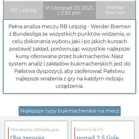
Werder
Listopad 23, 2025
RB Leipzig
Bremen
|
2:30 pm
Pełna analiza meczu RB Leipzig - Werder Bremen
z Bundesliga ze wszystkich punktów widzenia, w
celu dokonania wyboru jaki i po jakich kursach
postawić zakład, porównując wszystkie najlepsze
kursy oferowane przez bukmacherów. Nasz
system analiz i zakładów bukmacherskich jest do
Państwa dyspozycji, aby zaoferować Państwu
najlepsze wrażenia z gry na każdym rodzaju
urządzenia.
Najlepsze typy bukmacherskie na mecz
Oba zespoły zdobędą gola
Suma Gole 2.5
Oba zespoły
ponad 2.5 Gole