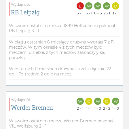
Wydajność
L
W
W
W
D
RB Leipzig
3 - 1
3 - 1
0 - 6
2 - 1
1 - 1
W swoim ostatnim meczu 1899 Hoffenheim pokonał
RB Leipzig 3 - 1.
W ciągu ostatnich 6 miesięcy drużyna wygrała 7 z 11
meczów. W tym okresie 4 z tych meczów było
meczami u siebie. z tych meczów zakończyły się
porażką.
W ostatnich 11 meczach drużyna strzeliła łącznie 22
goli. To średnio 2 gole na mecz.
Wydajność
W
D
W
D
W
Werder Bremen
2 - 1
1 - 1
1 - 0
2 - 2
1 - 0
W swoim ostatnim meczu Werder Bremen pokonał
VfL Wolfsburg 2 - 1.