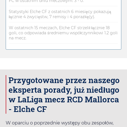
FC w ostatnim dniu meczowym: 3 - 0.
Statystyki Elche CF z ostatnich 6 miesięcy pokazują
łącznie 4 zwycięstw, 7 remisy i 4 porażkę(y).
W ostatnich 15 meczach, Elche CF strzelił łącznie 18
goli, co odpowiada średniemu współczynnikowi 1.2 goli
na mecz.
Przygotowane przez naszego
eksperta porady, już niedługo
w LaLiga mecz RCD Mallorca
- Elche CF
W oparciu o poprzednie występy obu zespołów,