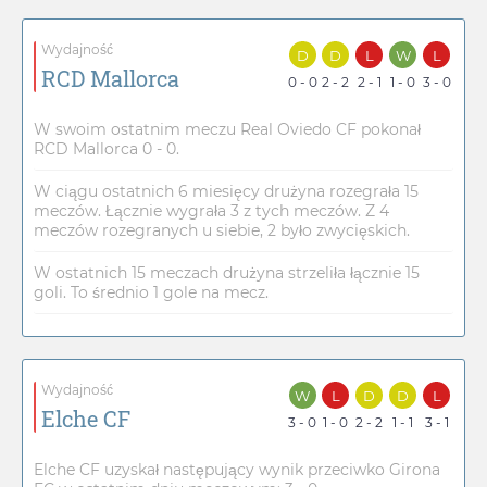
Wydajność
D
D
L
W
L
RCD Mallorca
0 - 0
2 - 2
2 - 1
1 - 0
3 - 0
W swoim ostatnim meczu Real Oviedo CF pokonał
RCD Mallorca 0 - 0.
W ciągu ostatnich 6 miesięcy drużyna rozegrała 15
meczów. Łącznie wygrała 3 z tych meczów. Z 4
meczów rozegranych u siebie, 2 było zwycięskich.
W ostatnich 15 meczach drużyna strzeliła łącznie 15
goli. To średnio 1 gole na mecz.
Wydajność
W
L
D
D
L
Elche CF
3 - 0
1 - 0
2 - 2
1 - 1
3 - 1
Elche CF uzyskał następujący wynik przeciwko Girona