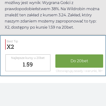
możliwy jest wynik: Wygrana Gości z
prawdopodobieństwem 38%. Na
Wildrobin
można
znaleźć ten zakład z kursem
3.24
. Zakład, który
naszym zdaniem możemy zaproponować to typ:
X2, dostępny po kursie
1.59
na
20bet
.
Best Tip
X2
Najlepsze kursy u
20bet
Do
20bet
1.59
Obowiązują zasady i warunki, 18+