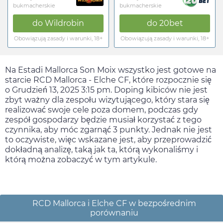
bukmacherskie
bukmacherskie
do
Wildrobin
do
20bet
Obowiązują zasady i warunki, 18+
Obowiązują zasady i warunki, 18+
Na Estadi Mallorca Son Moix wszystko jest gotowe na
starcie RCD Mallorca - Elche CF, które rozpocznie się
o
Grudzień 13, 2025 3:15 pm
. Doping kibiców nie jest
zbyt ważny dla zespołu wizytującego, który stara się
realizować swoje cele poza domem, podczas gdy
zespół gospodarzy będzie musiał korzystać z tego
czynnika, aby móc zgarnąć 3 punkty. Jednak nie jest
to oczywiste, więc wskazane jest, aby przeprowadzić
dokładną analizę, taką jak ta, którą wykonaliśmy i
którą można zobaczyć w tym artykule.
RCD Mallorca i Elche CF w bezpośrednim
porównaniu