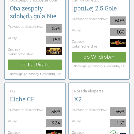
Oba zespoły zdobędą gola
Suma Gole 2.5
Oba zespoły
poniżej 2.5 Gole
zdobędą gola Nie
Prawdopodobieństwo
60%
Prawdopodobieństwo
53%
Kursy
1.66
Kursy
1.89
Zakłady
bukmacherskie
Zakłady
bukmacherskie
do
Wildrobin
do
FatPirate
Obowiązują zasady i warunki, 18+
Obowiązują zasady i warunki, 18+
1X2
Porada eksperta
Elche CF
X2
Prawdopodobieństwo
Prawdopodobieństwo
38%
66%
Kursy
Kursy
3.24
1.59
Zakłady
Zakłady