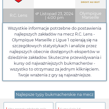
Olympique
Listopad 23, 2024
R.C. Lens
Marseille
|
4:00 pm
Wszystkie informacje potrzebne do postawienia
najlepszych zakładów na mecz R.C. Lens -
Olympique Marseille z Ligue 1 opierają się na
szczegółowych statystykach i analizie przez
najlepszych obecnie dostępnych ekspertów w
dziedzinie zakładów. Skuteczne przewidywania i
kursy od najważniejszych bukmacherów -
wszystko to otrzymasz za jednym kliknięciem.
Twoje wrażenia z gry są najważniejsze.
Najlepsze typy bukmacherskie na mecz