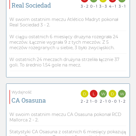
Real Sociedad
3 - 2
0 - 1
3 - 3
4 - 1
3 - 1
W swoim ostatnim meczu Atlético Madryt pokonał
Real Sociedad 3 - 2.
W ciągu ostatnich 6 miesięcy drużyna rozegrała 24
meczów. Łącznie wygrała 9 z tych meczów. Z 5
meczów rozegranych u siebie, 3 było zwycięskich.
W ostatnich 24 meczach drużyna strzeliła łącznie 37
goli. To średnio 1.54 gole na mecz.
Wydajność
D
L
W
D
W
CA Osasuna
2 - 2
1 - 0
2 - 1
0 - 0
1 - 2
W swoim ostatnim meczu CA Osasuna pokonał RCD
Mallorca 2 - 2.
Statystyki CA Osasuna z ostatnich 6 miesięcy pokazują