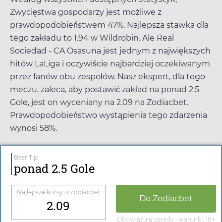
Zwycięstwa gospodarzy jest możliwe z
prawdopodobieństwem 47%. Najlepsza stawka dla
tego zakładu to
1.94
w
Wildrobin
. Ale Real
Sociedad - CA Osasuna jest jednym z największych
hitów LaLiga i oczywiście najbardziej oczekiwanym
przez fanów obu zespołów. Nasz ekspert, dla tego
meczu, zaleca, aby postawić zakład na ponad 2.5
Gole, jest on wyceniany na
2.09
na
Zodiacbet
.
Prawdopodobieństwo wystąpienia tego zdarzenia
wynosi 58%.
Best Tip
ponad 2.5 Gole
Najlepsze kursy u
Zodiacbet
Do
Zodiacbet
2.09
Obowiązują zasady i warunki, 18+