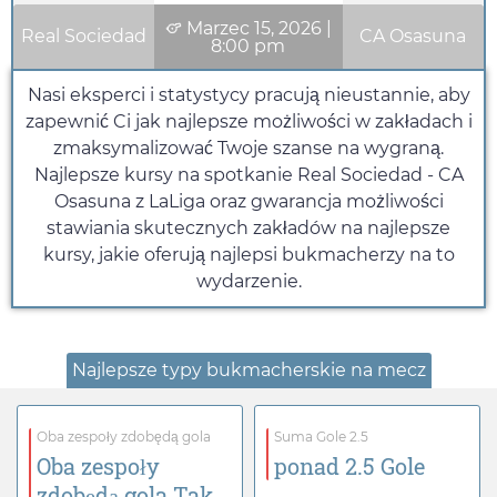
Marzec 15, 2026
|
Real Sociedad
CA Osasuna
8:00 pm
Nasi eksperci i statystycy pracują nieustannie, aby
zapewnić Ci jak najlepsze możliwości w zakładach i
zmaksymalizować Twoje szanse na wygraną.
Najlepsze kursy na spotkanie Real Sociedad - CA
Osasuna z LaLiga oraz gwarancja możliwości
stawiania skutecznych zakładów na najlepsze
kursy, jakie oferują najlepsi bukmacherzy na to
wydarzenie.
Najlepsze typy bukmacherskie na mecz
Oba zespoły zdobędą gola
Suma Gole 2.5
Oba zespoły
ponad 2.5 Gole
zdobędą gola Tak