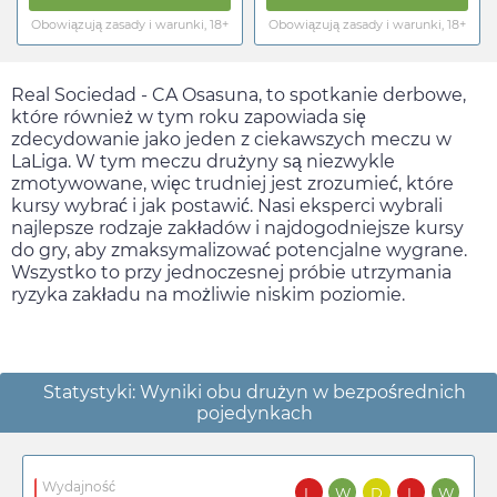
Obowiązują zasady i warunki, 18+
Obowiązują zasady i warunki, 18+
Real Sociedad - CA Osasuna, to spotkanie derbowe,
które również w tym roku zapowiada się
zdecydowanie jako jeden z ciekawszych meczu w
LaLiga. W tym meczu drużyny są niezwykle
zmotywowane, więc trudniej jest zrozumieć, które
kursy wybrać i jak postawić. Nasi eksperci wybrali
najlepsze rodzaje zakładów i najdogodniejsze kursy
do gry, aby zmaksymalizować potencjalne wygrane.
Wszystko to przy jednoczesnej próbie utrzymania
ryzyka zakładu na możliwie niskim poziomie.
Statystyki: Wyniki obu drużyn w bezpośrednich
pojedynkach
Wydajność
L
W
D
L
W