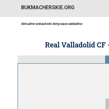
BUKMACHERSKIE.ORG
Aktualne wskazówki dotyczące zakładów
Real Valladolid CF