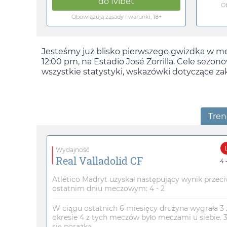
do
Ivibet
Ob
Obowiązują zasady i warunki, 18+
Jesteśmy już blisko pierwszego gwizdka w me
12:00 pm
, na Estadio José Zorrilla. Cele se
wszystkie statystyki, wskazówki dotyczące za
Tren
Wydajność
Real Valladolid CF
4 
Atlético Madryt uzyskał następujący wynik przeci
ostatnim dniu meczowym: 4 - 2
W ciągu ostatnich 6 miesięcy drużyna wygrała 
okresie 4 z tych meczów było meczami u siebie. 
się porażką.