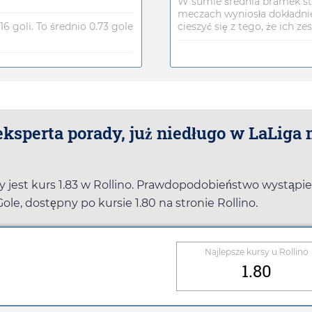
W sumie średnia bramek st
meczach wyniosła dokładnie
6 goli. To średnio 0.73 gole
cieszyć się z tego, że ich ze
sperta porady, już niedługo w LaLiga 
 jest kurs
1.83
w
Rollino
. Prawdopodobieństwo wystąpieni
 Gole, dostępny po kursie
1.80
na stronie
Rollino
.
Najlepsze kursy u
Rollino
1.80