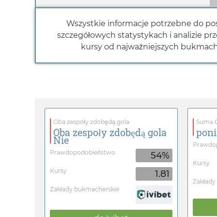
Wszystkie informacje potrzebne do post
szczegółowych statystykach i analizie p
kursy od najważniejszych bukmache
Oba zespoły zdobędą gola
Suma G
Oba zespoły zdobędą gola
poni
Nie
Prawdo
Prawdopodobieństwo
54%
Kursy
Kursy
1.81
Zakłady
Zakłady bukmacherskie