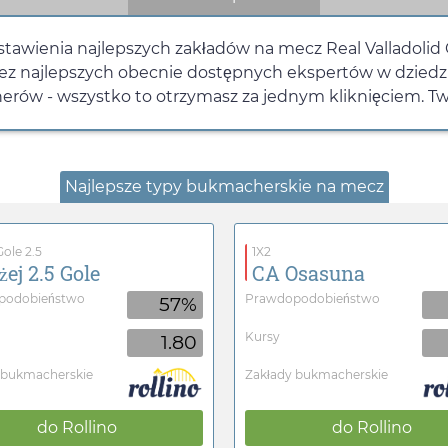
awienia najlepszych zakładów na mecz Real Valladolid C
rzez najlepszych obecnie dostępnych ekspertów w dziedz
rów - wszystko to otrzymasz za jednym kliknięciem. Twoj
Najlepsze typy bukmacherskie na mecz
ole 2.5
1X2
żej 2.5 Gole
CA Osasuna
podobieństwo
Prawdopodobieństwo
57%
Kursy
1.80
 bukmacherskie
Zakłady bukmacherskie
do
Rollino
do
Rollino