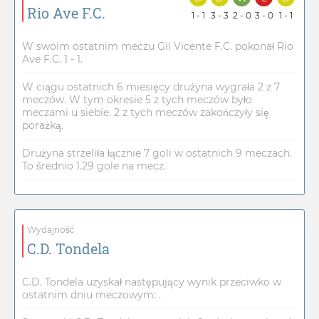
Rio Ave F.C.
1 - 1
3 - 3
2 - 0
3 - 0
1 - 1
W swoim ostatnim meczu Gil Vicente F.C. pokonał Rio
Ave F.C. 1 - 1.
W ciągu ostatnich 6 miesięcy drużyna wygrała 2 z 7
meczów. W tym okresie 5 z tych meczów było
meczami u siebie. 2 z tych meczów zakończyły się
porażką.
Drużyna strzeliła łącznie 7 goli w ostatnich 9 meczach.
To średnio 1.29 gole na mecz.
Wydajność
C.D. Tondela
C.D. Tondela uzyskał następujący wynik przeciwko w
ostatnim dniu meczowym: .