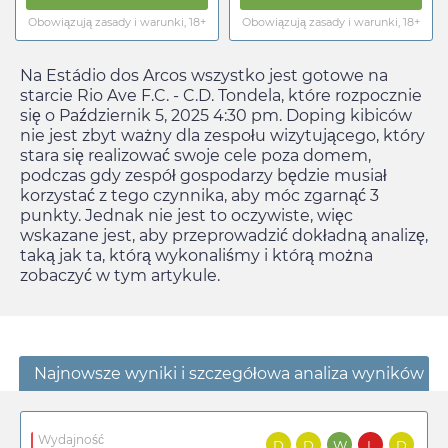
Obowiązują zasady i warunki, 18+
Obowiązują zasady i warunki, 18+
Na Estádio dos Arcos wszystko jest gotowe na
starcie Rio Ave F.C. - C.D. Tondela, które rozpocznie
się o
Październik 5, 2025 4:30 pm
. Doping kibiców
nie jest zbyt ważny dla zespołu wizytującego, który
stara się realizować swoje cele poza domem,
podczas gdy zespół gospodarzy będzie musiał
korzystać z tego czynnika, aby móc zgarnąć 3
punkty. Jednak nie jest to oczywiste, więc
wskazane jest, aby przeprowadzić dokładną analizę,
taką jak ta, którą wykonaliśmy i którą można
zobaczyć w tym artykule.
Najnowsze wyniki i szczegółowa analiza wyników
Wydajność
D
D
W
L
D