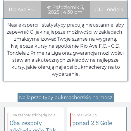
Październik 5,
Rio Ave F.C.
C.D. Tondela
2025
|
4:30 pm
Nasi eksperci i statystycy pracują nieustannie, aby
zapewnić Ci jak najlepsze możliwości w zakładach i
zmaksymalizować Twoje szanse na wygraną.
Najlepsze kursy na spotkanie Rio Ave F.C. - C.D.
Tondela z Primeira Liga oraz gwarancja możliwości
stawiania skutecznych zakładów na najlepsze
kursy, jakie oferują najlepsi bukmacherzy na to
wydarzenie.
Najlepsze typy bukmacherskie na mecz
Oba zespoły zdobędą gola
Suma Gole 2.5
Oba zespoły
ponad 2.5 Gole
zdobędą gola Tak