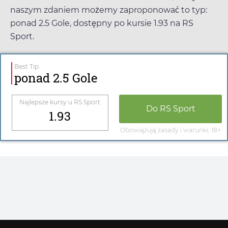
naszym zdaniem możemy zaproponować to typ:
ponad 2.5 Gole, dostępny po kursie
1.93
na
RS
Sport
.
Best Tip
ponad 2.5 Gole
Najlepsze kursy u
RS Sport
Do
RS Sport
1.93
Obowiązują zasady i warunki, 18+