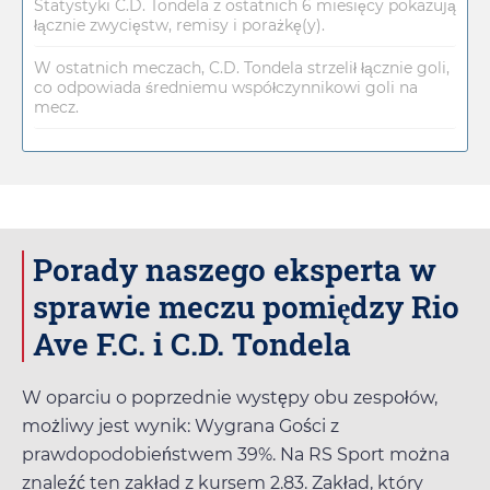
Statystyki C.D. Tondela z ostatnich 6 miesięcy pokazują
łącznie zwycięstw, remisy i porażkę(y).
W ostatnich meczach, C.D. Tondela strzelił łącznie goli,
co odpowiada średniemu współczynnikowi goli na
mecz.
Porady naszego eksperta w
sprawie meczu pomiędzy Rio
Ave F.C. i C.D. Tondela
W oparciu o poprzednie występy obu zespołów,
możliwy jest wynik: Wygrana Gości z
prawdopodobieństwem 39%. Na
RS Sport
można
znaleźć ten zakład z kursem
2.83
. Zakład, który