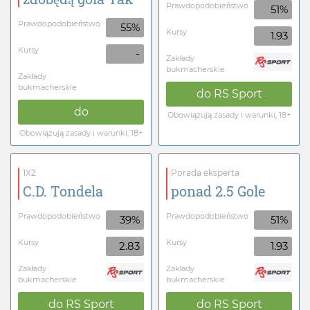
Prawdopodobieństwo
51%
Prawdopodobieństwo
55%
Kursy
1.93
Kursy
-
Zakłady
bukmacherskie
Zakłady
bukmacherskie
do
RS Sport
do
Obowiązują zasady i warunki, 18+
Obowiązują zasady i warunki, 18+
1X2
Porada eksperta
C.D. Tondela
ponad 2.5 Gole
Prawdopodobieństwo
Prawdopodobieństwo
39%
51%
Kursy
Kursy
2.83
1.93
Zakłady
Zakłady
bukmacherskie
bukmacherskie
do
RS Sport
do
RS Sport