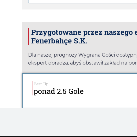
Przygotowane przez naszego e
Fenerbahçe S.K.
Dla naszej prognozy Wygrana Gości dostępny
ekspert doradza, abyś obstawił zakład na po
Best Tip
ponad 2.5 Gole