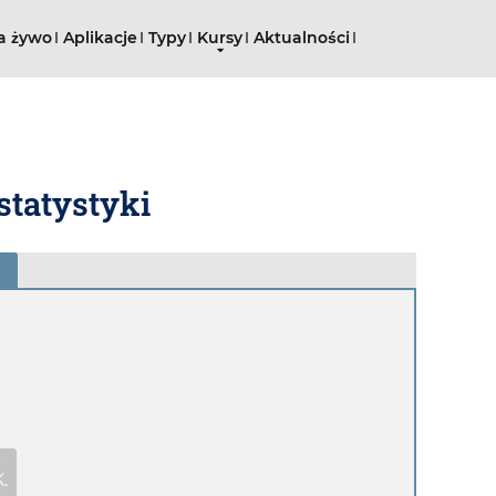
a żywo
Aplikacje
Typy
Kursy
Aktualności
statystyki
.