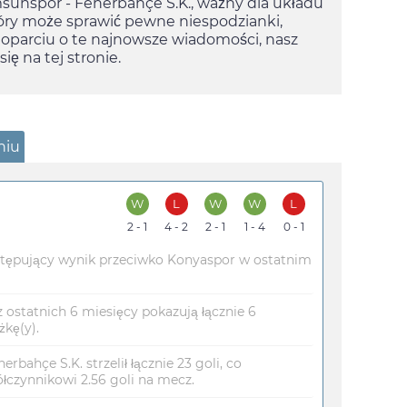
unspor - Fenerbahçe S.K., ważny dla układu
tóry może sprawić pewne niespodzianki,
 oparciu o te najnowsze wiadomości, nasz
ę na tej stronie.
niu
W
L
W
W
L
2 - 1
4 - 2
2 - 1
1 - 4
0 - 1
astępujący wynik przeciwko Konyaspor w ostatnim
z ostatnich 6 miesięcy pokazują łącznie 6
żkę(y).
bahçe S.K. strzelił łącznie 23 goli, co
czynnikowi 2.56 goli na mecz.